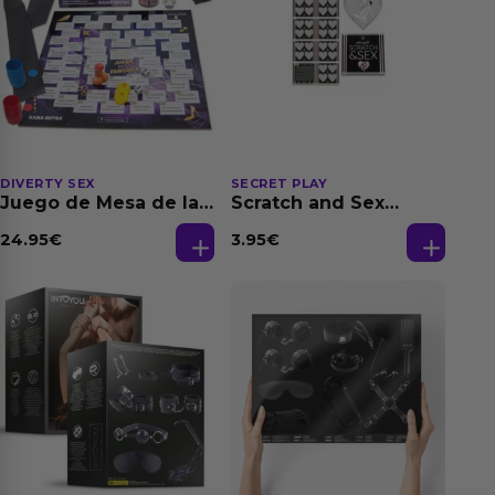
DIVERTY SEX
SECRET PLAY
Juego de Mesa de las
Scratch and Sex
Fantasias
Hetero
(Es/En/Fr/Pt/De)
24.95
€
3.95
€