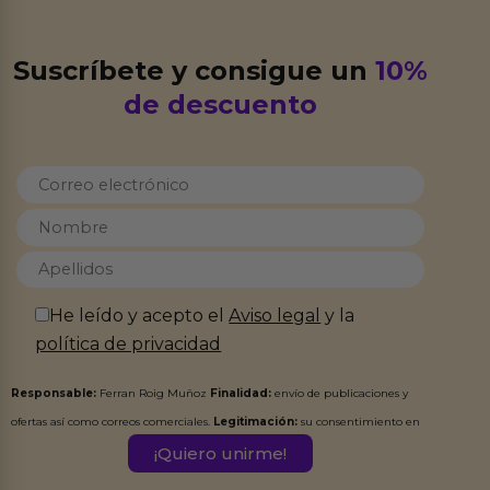
Suscríbete y consigue un
10%
de descuento
He leído y acepto el
Aviso legal
y la
política de privacidad
Responsable:
Ferran Roig Muñoz
Finalidad:
envío de publicaciones y
ofertas así como correos comerciales.
Legitimación:
su consentimiento en
este formulario.
Destinatarios:
Ferran Roig Muñoz. Podrás ejercer tus
Derechos de Acceso, Rectificación, Limitación, Oposición o Supresión de los