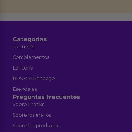
datos en el correo hola@erotiks.es. Para más información consulta nuestro
Aviso legal
Política de Privacidad
y nuestra
.
Categorías
Juguetes
Complementos
Lencería
BDSM & Bondage
Esenciales
Preguntas frecuentes
Sobre Erotiks
Sobre los envíos
Sobre los productos