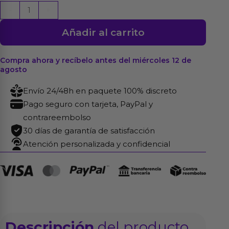
Pene
-
+
forma
Añadir al carrito
de
U
Blake
Compra ahora y recíbelo antes del miércoles 12 de
agosto
46
cm
Envío 24/48h en paquete 100% discreto
cantidad
Pago seguro con tarjeta, PayPal y
contrareembolso
30 días de garantía de satisfacción
Atención personalizada y confidencial
Descripción
del producto