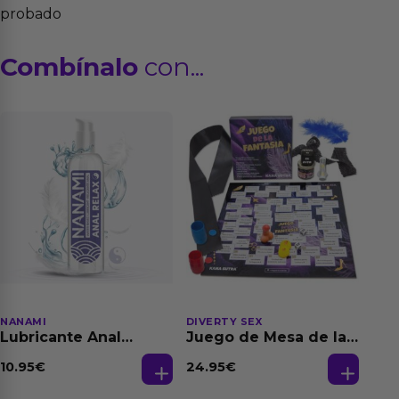
probado
Combínalo
con...
NANAMI
DIVERTY SEX
Lubricante Anal
Juego de Mesa de las
Relajante Extra
Fantasias
Dilatación Base Agua
10.95
€
24.95
€
150 ml