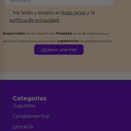
He leído y acepto el
Aviso legal
y la
política de privacidad
Responsable:
Ferran Roig Muñoz
Finalidad:
envío de publicaciones y
ofertas así como correos comerciales.
Legitimación:
su consentimiento en
este formulario.
Destinatarios:
Ferran Roig Muñoz. Podrás ejercer tus
Derechos de Acceso, Rectificación, Limitación, Oposición o Supresión de los
datos en el correo hola@erotiks.es. Para más información consulta nuestro
Aviso legal
Política de Privacidad
y nuestra
.
Categorías
Juguetes
Complementos
Lencería