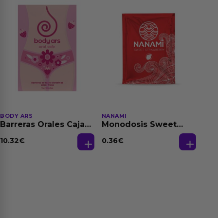
BODY ARS
NANAMI
Barreras Orales Caja
Monodosis Sweet
de 3 Ud
Strawberry - Fresa
Base Agua 4 ml
10.32
€
0.36
€