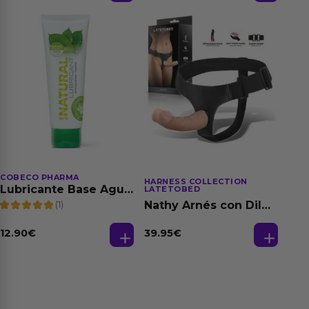
COBECO PHARMA
HARNESS COLLECTION
Lubricante Base Agua
LATETOBED
100% Natural 125 ml
(1)
Nathy Arnés con Dildo
Desmontable
39.95
€
12.90
€