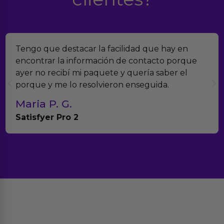
acilidad que hay en
Encontramos Erotiks a tra
ón de contacto porque
verdad es que nos han so
e y quería saber el
muchísimos productos y h
ron enseguida.
con el seguimiento del p
Teresa y Diego
Anna Huevo Vibrador