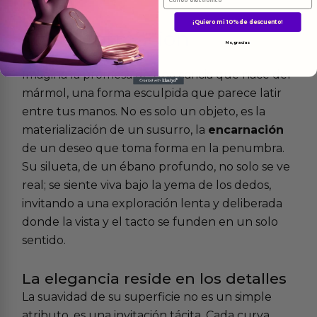
¡Quiero mi 10% de descuento!
Más
informacion
No, gracias
Imagina la promesa de una caricia que nace del
mármol, una forma esculpida que parece latir
entre tus manos. No es solo un objeto, es la
materialización de un susurro, la
encarnación
de un deseo que toma forma en la penumbra.
Su silueta, de un ébano profundo, no solo se ve
real; se siente viva bajo la yema de los dedos,
invitando a una exploración lenta y deliberada
donde la vista y el tacto se funden en un solo
sentido.
La elegancia reside en los detalles
La suavidad de su superficie no es un simple
atributo, es una invitación tácita. Cada curva