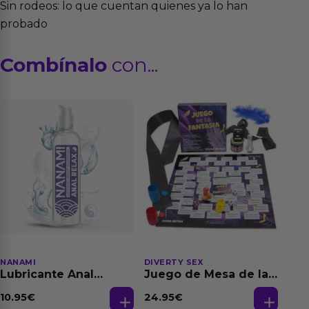
Sin rodeos: lo que cuentan quienes ya lo han
probado
Combínalo
con...
NANAMI
DIVERTY SEX
Lubricante Anal
Juego de Mesa de las
Relajante Extra
Fantasias
Dilatación Base Agua
10.95
€
24.95
€
150 ml