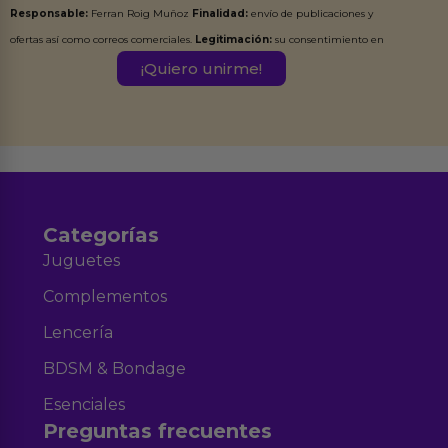
Responsable:
Ferran Roig Muñoz
Finalidad:
envío de publicaciones y
ofertas así como correos comerciales.
Legitimación:
su consentimiento en
este formulario.
Destinatarios:
Ferran Roig Muñoz. Podrás ejercer tus
Derechos de Acceso, Rectificación, Limitación, Oposición o Supresión de los
datos en el correo hola@erotiks.es. Para más información consulta nuestro
Aviso legal
Política de Privacidad
y nuestra
.
Categorías
Juguetes
Complementos
Lencería
BDSM & Bondage
Esenciales
Preguntas frecuentes