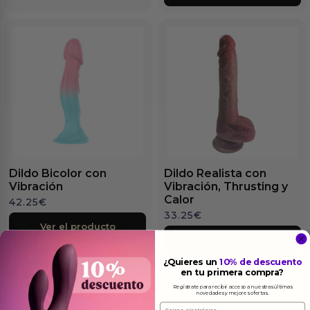
Dildo Bicolor con
Dildo Realista con
Vibración
Vibración, Thrusting y
Calor
42.25
€
33.25
€
Ver el producto
Ver el producto
¿Quieres un
10% de descuento
en tu primera compra?
Regístrate para recibir acceso a nuestras últimas
novedades y mejores ofertas.
Email