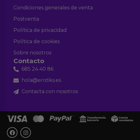
Condiciones generales de venta
Postventa
Política de privacidad
Política de cookies
Sobre nosotros
Contacto
685 24 40 86
hola@erotiks.es
Contacta con nosotros
F
I
a
n