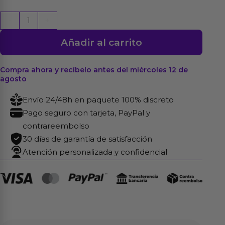
Pezoneras
-
+
en
Añadir al carrito
Estrella
con
Lentejuelas
Compra ahora y recíbelo antes del miércoles 12 de
agosto
Negras
cantidad
Envío 24/48h en paquete 100% discreto
Pago seguro con tarjeta, PayPal y
contrareembolso
30 días de garantía de satisfacción
Atención personalizada y confidencial