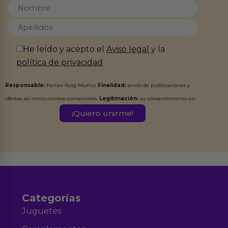
He leído y acepto el
Aviso legal
y la
política de privacidad
Responsable:
Ferran Roig Muñoz
Finalidad:
envío de publicaciones y
ofertas así como correos comerciales.
Legitimación:
su consentimiento en
este formulario.
Destinatarios:
Ferran Roig Muñoz. Podrás ejercer tus
Derechos de Acceso, Rectificación, Limitación, Oposición o Supresión de los
datos en el correo hola@erotiks.es. Para más información consulta nuestro
Aviso legal
Política de Privacidad
y nuestra
.
Categorías
Juguetes