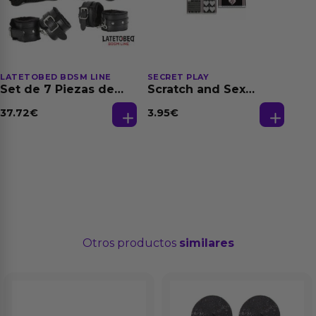
LATETOBED BDSM LINE
SECRET PLAY
Set de 7 Piezas de
Scratch and Sex
Bondage Negro
Hetero
(Es/En/Fr/Pt/De)
37.72
€
3.95
€
Otros productos
similares