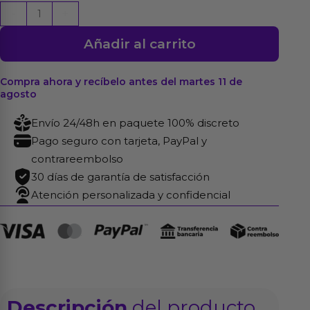
Phat
-
+
Masturbador
Añadir al carrito
Ass
White
Girl
Compra ahora y recíbelo antes del martes 11 de
agosto
cantidad
Envío 24/48h en paquete 100% discreto
Pago seguro con tarjeta, PayPal y
contrareembolso
30 días de garantía de satisfacción
Atención personalizada y confidencial
Descripción
del producto