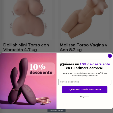
Delilah Mini Torso con
Melissa Torso Vagina y
Vibración 4.7 kg
Ano 8.2 kg
238.75
€
414.95
€
¿Quieres un
10% de descuento
Ver el producto
Ver el producto
en tu primera compra?
Regístrate para recibir acceso a nuestras últimas
novedades y mejores ofertas.
Email
¡Quiero mi 10% de descuento!
No, gracias
Más
informacion