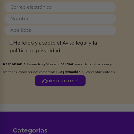
He leído y acepto el
Aviso legal
y la
política de privacidad
Responsable:
Ferran Roig Muñoz
Finalidad:
envío de publicaciones y
ofertas así como correos comerciales.
Legitimación:
su consentimiento en
este formulario.
Destinatarios:
Ferran Roig Muñoz. Podrás ejercer tus
Derechos de Acceso, Rectificación, Limitación, Oposición o Supresión de los
datos en el correo hola@erotiks.es. Para más información consulta nuestro
Aviso legal
Política de Privacidad
y nuestra
.
Categorías