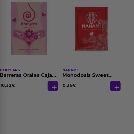
BODY ARS
NANAMI
Barreras Orales Caja
Monodosis Sweet
de 3 Ud
Strawberry - Fresa
Base Agua 4 ml
10.32
€
0.36
€