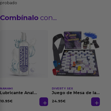
probado
Combínalo
con...
NANAMI
DIVERTY SEX
Lubricante Anal
Juego de Mesa de las
Relajante Extra
Fantasias
Dilatación Base Agua
10.95
€
24.95
€
150 ml