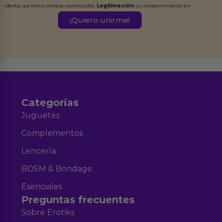
ofertas así como correos comerciales.
Legitimación:
su consentimiento en
este formulario.
Destinatarios:
Ferran Roig Muñoz. Podrás ejercer tus
Derechos de Acceso, Rectificación, Limitación, Oposición o Supresión de los
datos en el correo hola@erotiks.es. Para más información consulta nuestro
Aviso legal
Política de Privacidad
y nuestra
.
Categorías
Juguetes
Complementos
Lencería
BDSM & Bondage
Esenciales
Preguntas frecuentes
Sobre Erotiks