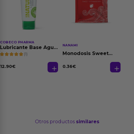
COBECO PHARMA
NANAMI
Lubricante Base Agua
100% Natural 125 ml
Monodosis Sweet
(1)
Strawberry - Fresa
Base Agua 4 ml
12.90
€
0.36
€
Otros productos
similares