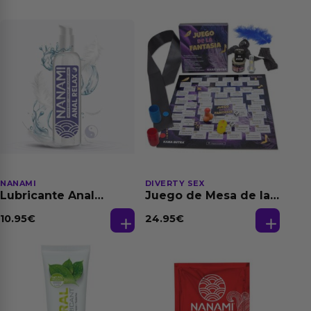
NANAMI
DIVERTY SEX
Lubricante Anal
Juego de Mesa de las
Relajante Extra
Fantasias
Dilatación Base Agua
10.95
€
24.95
€
150 ml