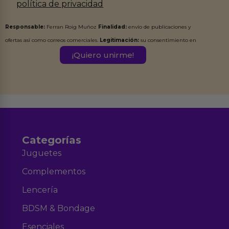
política de privacidad
Responsable:
Ferran Roig Muñoz
Finalidad:
envío de publicaciones y
ofertas así como correos comerciales.
Legitimación:
su consentimiento en
este formulario.
Destinatarios:
Ferran Roig Muñoz. Podrás ejercer tus
Derechos de Acceso, Rectificación, Limitación, Oposición o Supresión de los
datos en el correo hola@erotiks.es. Para más información consulta nuestro
Aviso legal
Política de Privacidad
y nuestra
.
Categorías
Juguetes
Complementos
Lencería
BDSM & Bondage
Esenciales