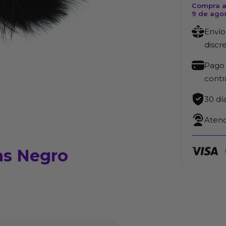
Compra a
con
9 de ago
Plumas
Envío
Negro
discr
73mm
cantida
Pago 
cont
30 dí
Atenc
as Negro