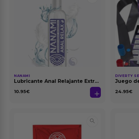
NANAMI
DIVERTY S
Lubricante Anal Relajante Extra
Juego de
Dilatación Base Agua 150 ml
10.95
€
24.95
€