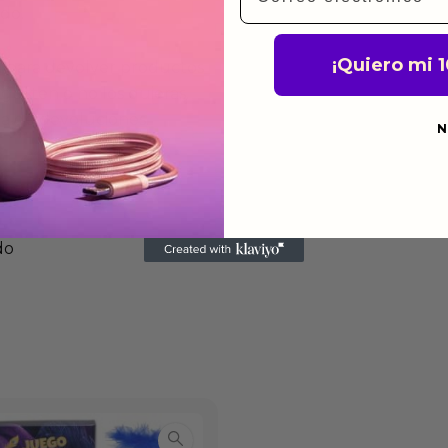
ido.
¡Quiero mi 
a para devolver productos
gusten o no los quieras.
ca de devoluciones.
N
do