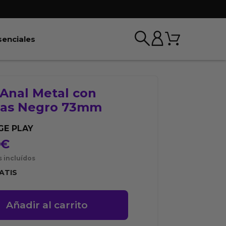
Carrito
r BDSM & Bondage
Abrir Esenciales
senciales
 Anal Metal con
as Negro 73mm
E PLAY
5
€
 incluídos
ATIS
Añadir al carrito