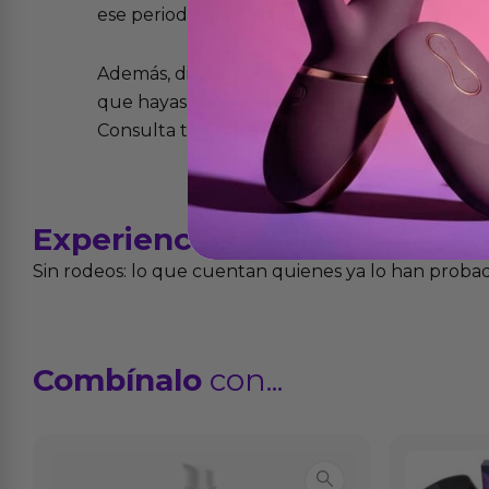
ese periodo pero no por mal uso o uso indeb
Además, dispones de 15 días desde la entreg
que hayas recibido y que simplemente no te 
Consulta todos los detalles en nuestra políti
Experiencias
reales
Sin rodeos: lo que cuentan quienes ya lo han proba
Combínalo
con...