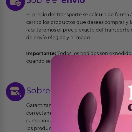
El precio del transporte se calcula de forma
carrito los productos que desees comprar y la
facilitaremos el precio exacto del transport
de envío elegida y el modo.
Importante:
Todos los pedidos son expedidos
cuando se cursen antes de las 13:00 horas y e
Sobre las
devoluciones
Garantizamos que los productos que vende
correctamente y que si tienen algún defecto 
cambiamos sin costo alguno. La ley de 2 años 
los productos tienen garantía contra defecto