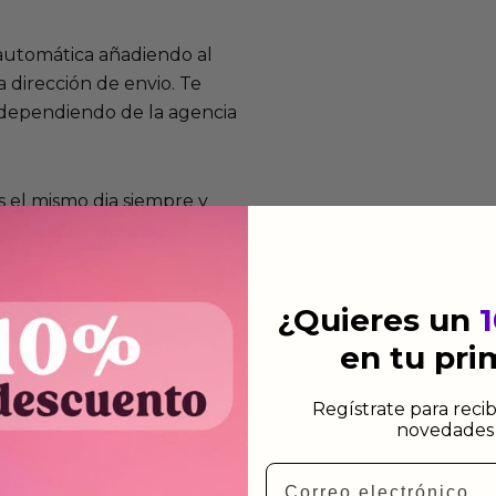
 automática añadiendo al
 dirección de envio. Te
e dependiendo de la agencia
 el mismo dia siempre y
n días laborables.
¿Quieres un
en tu pr
mos funcionan
Regístrate para recib
de fabricación te lo
novedades 
de garantía significa que
Email
s de fabricación durante