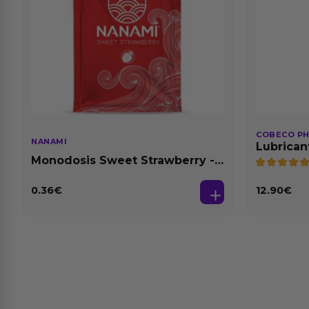
COBECO P
NANAMI
Lubrican
Natural 1
Monodosis Sweet Strawberry -
Fresa Base Agua 4 ml
0.36
€
12.90
€