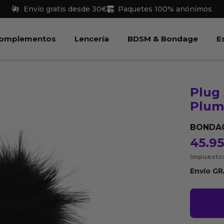
Envío gratis desde 30€
Paquetes 100% anónimos
 Juguetes
Abrir Complementos
Abrir Lencería
Abri
omplementos
Lencería
BDSM & Bondage
E
Plug
Plum
BONDAG
45.9
Impuestos
Envío
GR
Plug
Anal
Metal