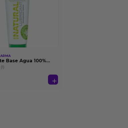
HARMA
te Base Agua 100%
25 ml
(1)