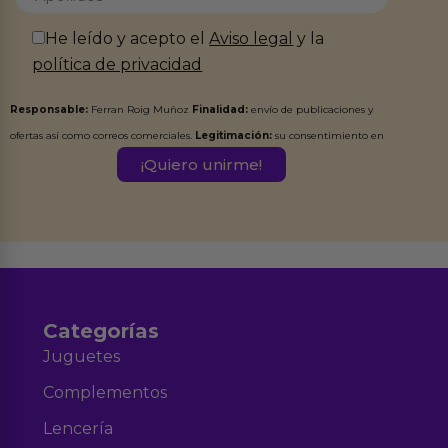
He leído y acepto el
Aviso legal
y la
política de privacidad
Responsable:
Ferran Roig Muñoz
Finalidad:
envío de publicaciones y
ofertas así como correos comerciales.
Legitimación:
su consentimiento en
este formulario.
Destinatarios:
Ferran Roig Muñoz. Podrás ejercer tus
Derechos de Acceso, Rectificación, Limitación, Oposición o Supresión de los
datos en el correo hola@erotiks.es. Para más información consulta nuestro
Aviso legal
Política de Privacidad
y nuestra
.
Categorías
Juguetes
Complementos
Lencería