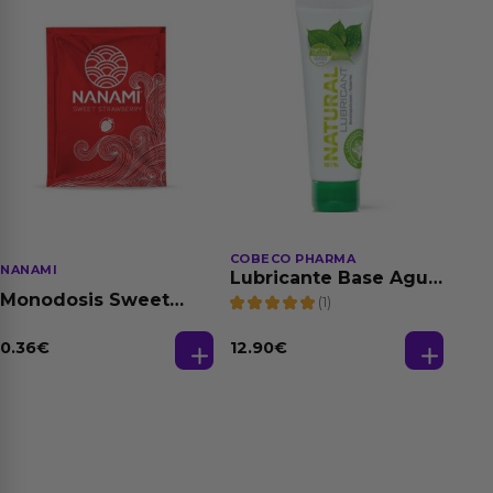
COBECO PHARMA
NANAMI
Lubricante Base Agua
100% Natural 125 ml
Monodosis Sweet
(1)
Strawberry - Fresa
Base Agua 4 ml
0.36
€
12.90
€