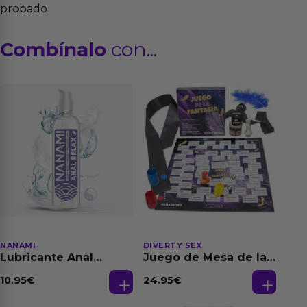
probado
Combínalo
con...
NANAMI
DIVERTY SEX
Lubricante Anal
Juego de Mesa de las
Relajante Extra
Fantasias
Dilatación Base Agua
10.95
€
24.95
€
150 ml