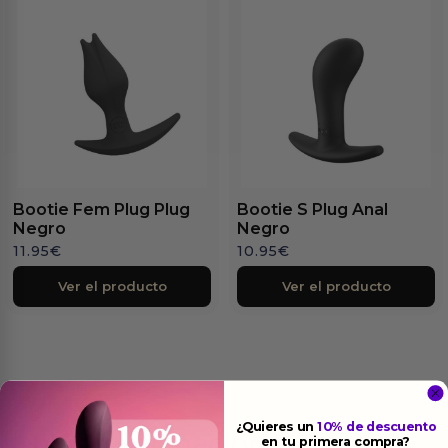
Bootie Fem Plug Plug
Bootie S Plug Anal
Negro
Negro
11.95
€
10.95
€
Ver el producto
Ver el producto
¿Quieres un
10% de descuento
Más
informacion
en tu primera compra?