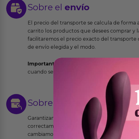
Sobre el
envío
El precio del transporte se calcula de forma
carrito los productos que desees comprar y la
facilitaremos el precio exacto del transport
de envío elegida y el modo.
Importante:
Todos los pedidos son expedidos
cuando se cursen antes de las 13:00 horas y e
Sobre las
devoluciones
Garantizamos que los productos que vende
correctamente y que si tienen algún defecto 
cambiamos sin costo alguno. La ley de 2 años 