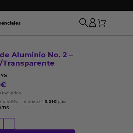
Carrito
r BDSM & Bondage
Abrir Esenciales
senciales
de Aluminio No. 2 –
a/Transparente
OYS
9
€
 incluídos
sde
6.30
€
·
Te quedan
3.01
€
para
ATIS
+