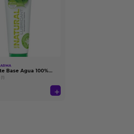
HARMA
te Base Agua 100%
25 ml
(1)