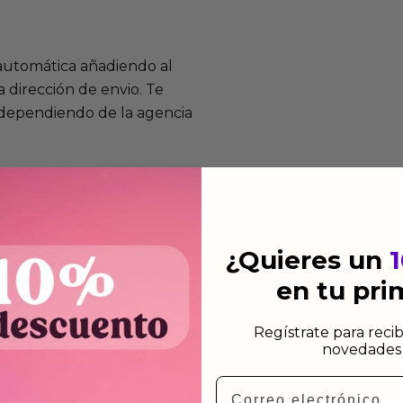
 automática añadiendo al
 dirección de envio. Te
e dependiendo de la agencia
 el mismo dia siempre y
n días laborables.
¿Quieres un
en tu pr
Regístrate para recib
mos funcionan
novedades 
de fabricación te lo
Email
de garantía significa que