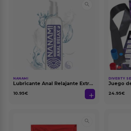
NANAMI
DIVERTY S
Lubricante Anal Relajante Extra
Juego de
Dilatación Base Agua 150 ml
10.95
€
24.95
€