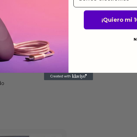
s de fabricación durante
ido.
¡Quiero mi 
a para devolver productos
gusten o no los quieras.
N
ca de devoluciones.
do