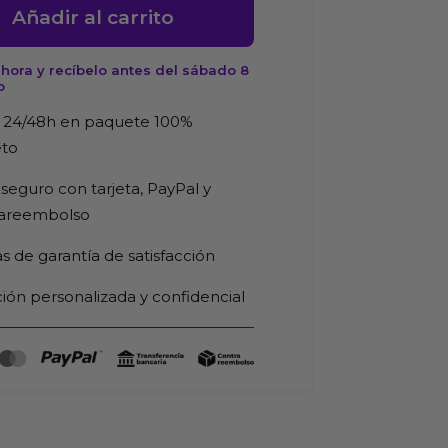
o
Añadir al carrito
hora y recíbelo antes del sábado 8
o
ransparente
 24/48h en paquete 100%
d
eto
seguro con tarjeta, PayPal y
rareembolso
as de garantía de satisfacción
ión personalizada y confidencial