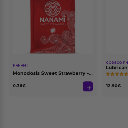
COBECO P
NANAMI
Lubrican
Natural 1
Monodosis Sweet Strawberry -
Fresa Base Agua 4 ml
0.36
€
12.90
€