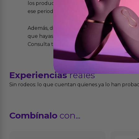
los productos tienen garantía contra defecto
ese periodo pero no por mal uso o uso indeb
Además, dispones de 15 días desde la entreg
que hayas recibido y que simplemente no te 
Consulta todos los detalles en nuestra políti
Experiencias
reales
Sin rodeos: lo que cuentan quienes ya lo han proba
Combínalo
con...