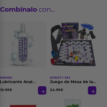
Combínalo
con...
NANAMI
DIVERTY SEX
Lubricante Anal
Juego de Mesa de las
Relajante Extra
Fantasias
Dilatación Base Agua
10.95
€
24.95
€
150 ml