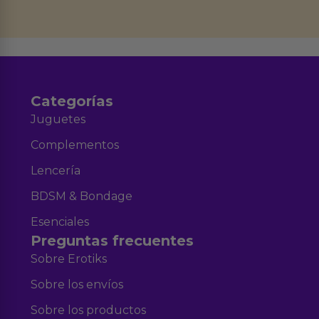
datos en el correo hola@erotiks.es. Para más información consulta nuestro
Aviso legal
Política de Privacidad
y nuestra
.
Categorías
Juguetes
Complementos
Lencería
BDSM & Bondage
Esenciales
Preguntas frecuentes
Sobre Erotiks
Sobre los envíos
Sobre los productos