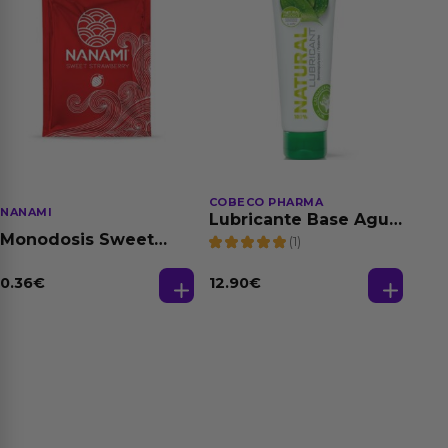
COBECO PHARMA
NANAMI
Lubricante Base Agua
100% Natural 125 ml
Monodosis Sweet
(1)
Strawberry - Fresa
Base Agua 4 ml
0.36
€
12.90
€