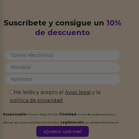
Suscríbete y consigue un
10%
de descuento
He leído y acepto el
Aviso legal
y la
política de privacidad
Responsable:
Ferran Roig Muñoz
Finalidad:
envío de publicaciones y
ofertas así como correos comerciales.
Legitimación:
su consentimiento en
este formulario.
Destinatarios:
Ferran Roig Muñoz. Podrás ejercer tus
Derechos de Acceso, Rectificación, Limitación, Oposición o Supresión de los