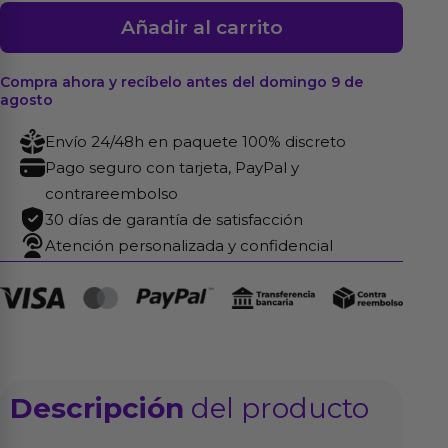
Plug
Añadir al carrito
de
Metal
Compra ahora y recíbelo antes del domingo 9 de
No.
agosto
7
Envío 24/48h en paquete 100% discreto
-
Pago seguro con tarjeta, PayPal y
Plata
contrareembolso
/
30 días de garantía de satisfacción
Claro
Atención personalizada y confidencial
cantidad
Descripción
del producto