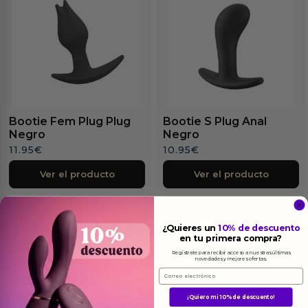
Bootie Fem Plug Plug
Bootie S Plug Anal
Negro
Negro
11.95
€
10.95
€
Ver el producto
Ver el producto
¿Quieres un
10% de descuento
en tu primera compra?
Regístrate para recibir acceso a nuestras últimas
novedades y mejores ofertas.
Email
Más
informacion
¡Quiero mi 10% de descuento!