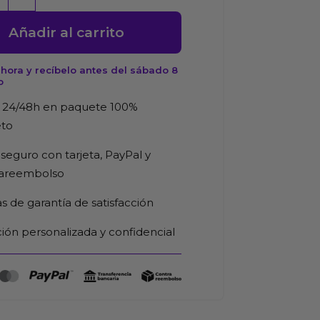
Añadir al carrito
hora y recíbelo antes del sábado 8
o
 24/48h en paquete 100%
eto
seguro con tarjeta, PayPal y
d
rareembolso
as de garantía de satisfacción
ión personalizada y confidencial