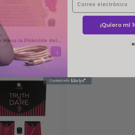
¡Quiero mi 
EX
N
 Mesa la Pirámide del