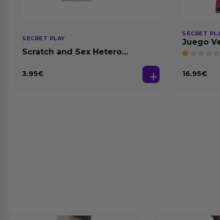
SECRET PL
SECRET PLAY
Juego Ve
(FR/PT)
Scratch and Sex Hetero
(Es/En/Fr/Pt/De)
3.95
€
16.95
€