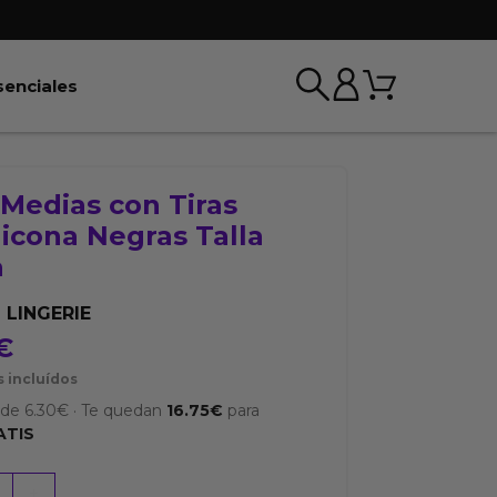
Carrito
r BDSM & Bondage
Abrir Esenciales
senciales
Medias con Tiras
licona Negras Talla
a
 LINGERIE
€
 incluídos
sde
6.30
€
·
Te quedan
16.75
€
para
ATIS
+