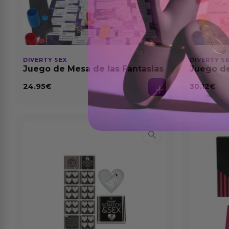
DIVERTY SEX
DIVERTY S
Juego de Mesa de las Fantasias
Juego de
Amor
24.95
€
30.12
€