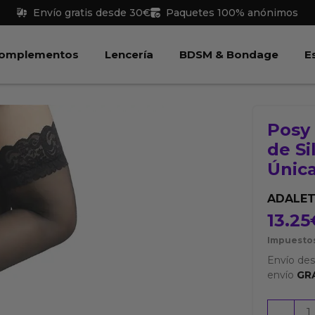
Envío gratis desde 30€
Paquetes 100% anónimos
 Juguetes
Abrir Complementos
Abrir Lencería
Abri
omplementos
Lencería
BDSM & Bondage
E
Posy 
de Si
Únic
ADALET
13.25
Impuestos
Envío de
envío
GR
Posy
-