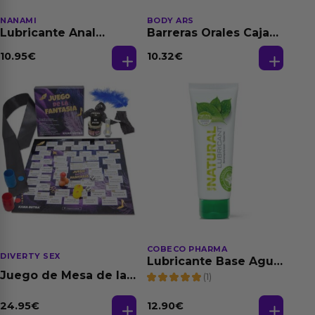
NANAMI
BODY ARS
Lubricante Anal
Barreras Orales Caja
Relajante Extra
de 3 Ud
Dilatación Base Agua
10.95
€
10.32
€
150 ml
COBECO PHARMA
DIVERTY SEX
Lubricante Base Agua
100% Natural 125 ml
Juego de Mesa de las
(1)
Fantasias
24.95
€
12.90
€