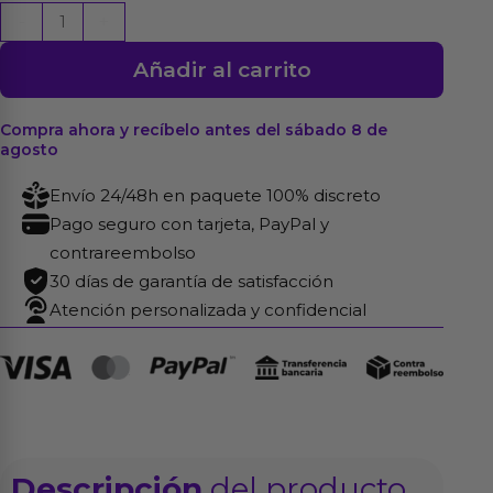
Powercore
-
+
Firm
Añadir al carrito
Upp
Crema
para
Compra ahora y recíbelo antes del sábado 8 de
agosto
Erección
100
Envío 24/48h en paquete 100% discreto
ml
Pago seguro con tarjeta, PayPal y
cantidad
contrareembolso
30 días de garantía de satisfacción
Atención personalizada y confidencial
Descripción
del producto