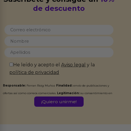
de descuento
He leído y acepto el
Aviso legal
y la
política de privacidad
Responsable:
Ferran Roig Muñoz
Finalidad:
envío de publicaciones y
ofertas así como correos comerciales.
Legitimación:
su consentimiento en
este formulario.
Destinatarios:
Ferran Roig Muñoz. Podrás ejercer tus
Derechos de Acceso, Rectificación, Limitación, Oposición o Supresión de los
datos en el correo hola@erotiks.es. Para más información consulta nuestro
Aviso legal
Política de Privacidad
y nuestra
.