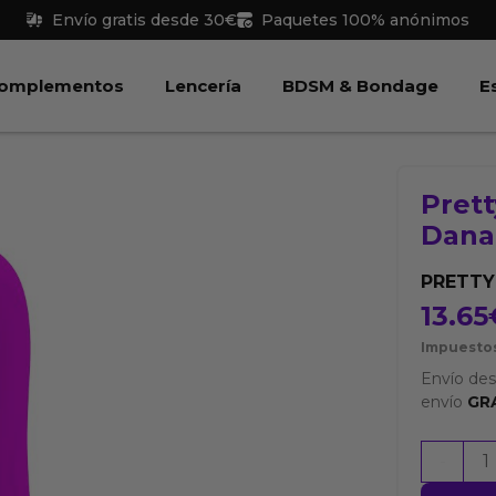
Envío gratis desde 30€
Paquetes 100% anónimos
 Juguetes
Abrir Complementos
Abrir Lencería
Abri
omplementos
Lencería
BDSM & Bondage
E
Prett
Dana
PRETT
13.65
Impuestos
Envío de
envío
GR
Pretty
-
Love