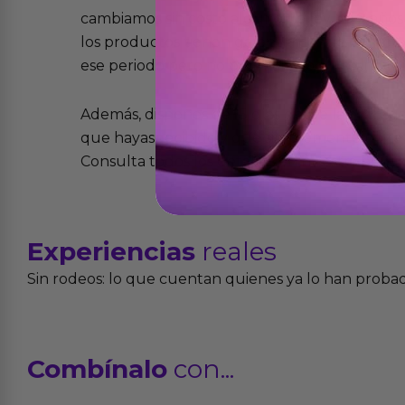
cambiamos sin costo alguno. La ley de 2 años 
los productos tienen garantía contra defecto
ese periodo pero no por mal uso o uso indeb
Además, dispones de 15 días desde la entreg
que hayas recibido y que simplemente no te 
Consulta todos los detalles en nuestra políti
Experiencias
reales
Sin rodeos: lo que cuentan quienes ya lo han proba
Combínalo
con...