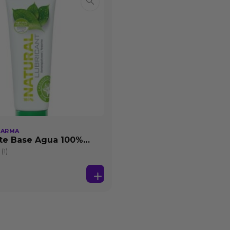
HARMA
te Base Agua 100%
25 ml
(1)