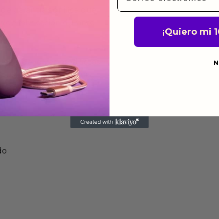
de garantía significa que
s de fabricación durante
¡Quiero mi 
ido.
a para devolver productos
N
gusten o no los quieras.
ca de devoluciones.
do