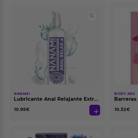
NANAMI
BODY ARS
Lubricante Anal Relajante Extra
Barreras
Dilatación Base Agua 150 ml
10.95
€
10.32
€