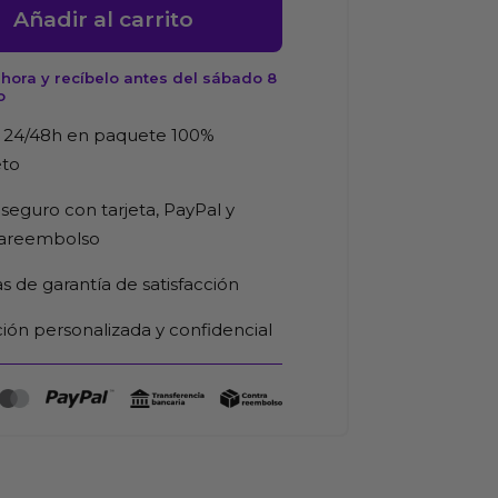
Añadir al carrito
hora y recíbelo antes del sábado 8
o
a
d
 24/48h en paquete 100%
eto
seguro con tarjeta, PayPal y
rareembolso
as de garantía de satisfacción
ión personalizada y confidencial