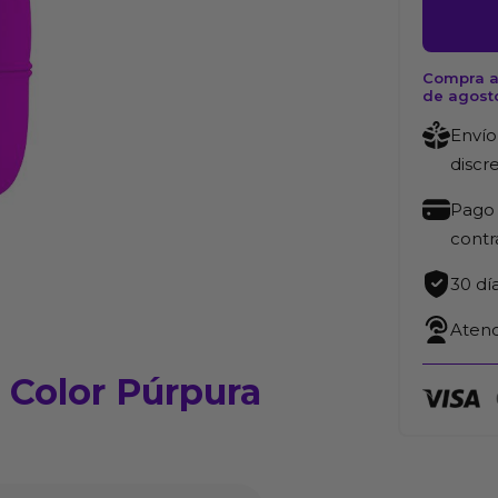
Vibrador
Dana
Color
Compra a
de agost
Púrpur
cantida
Envío
discr
Pago 
cont
30 dí
Atenc
 Color Púrpura