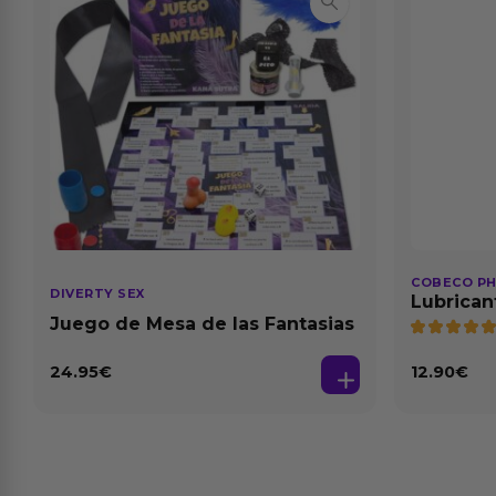
COBECO P
DIVERTY SEX
Lubrican
Natural 1
Juego de Mesa de las Fantasias
24.95
€
12.90
€