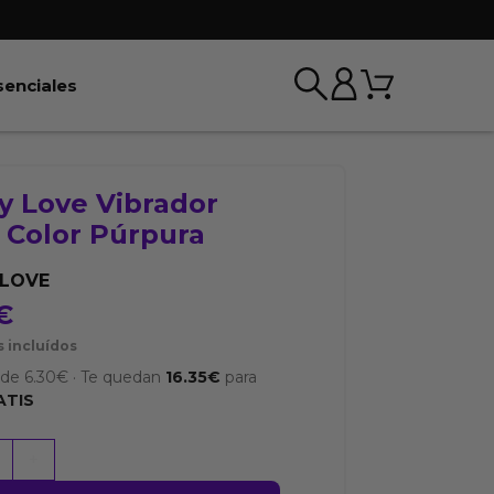
Carrito
r BDSM & Bondage
Abrir Esenciales
senciales
y Love Vibrador
 Color Púrpura
YLOVE
€
 incluídos
sde
6.30
€
·
Te quedan
16.35
€
para
ATIS
+