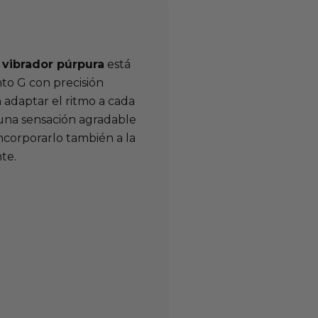
e
vibrador púrpura
está
unto G con precisión
adaptar el ritmo a cada
 una sensación agradable
ncorporarlo también a la
te.