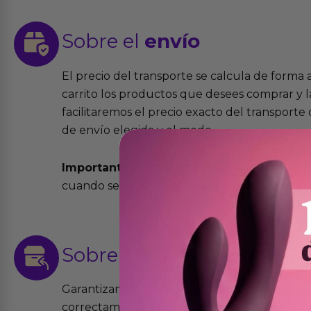
Sobre el
envío
El precio del transporte se calcula de forma
carrito los productos que desees comprar y la
facilitaremos el precio exacto del transport
de envío elegida y el modo.
Importante:
Todos los pedidos son expedidos
cuando se cursen antes de las 13:00 horas y e
Sobre las
devoluciones
Garantizamos que los productos que vende
correctamente y que si tienen algún defecto 