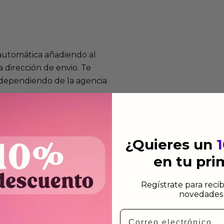
 automática añadiendo al
 dirección de envio. Te
e dependiendo de la agencia
 el mismo dia siempre y
n días laborables.
¿Quieres un
en tu pr
Regístrate para recib
novedades 
mos funcionan
Email
de fabricación te lo