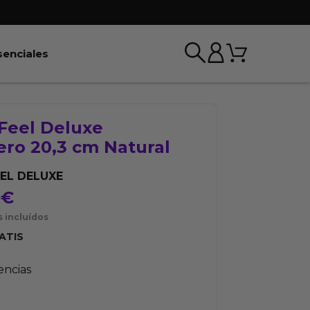
Carrito
r BDSM & Bondage
Abrir Esenciales
senciales
 Feel Deluxe
ro 20,3 cm Natural
EEL DELUXE
9
€
 incluídos
ATIS
tencias