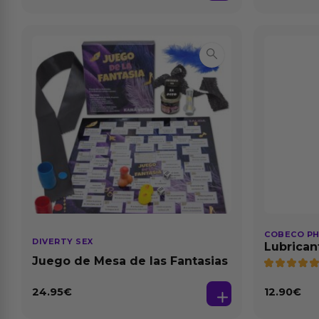
COBECO P
DIVERTY SEX
Lubrican
Natural 1
Juego de Mesa de las Fantasias
24.95
€
12.90
€