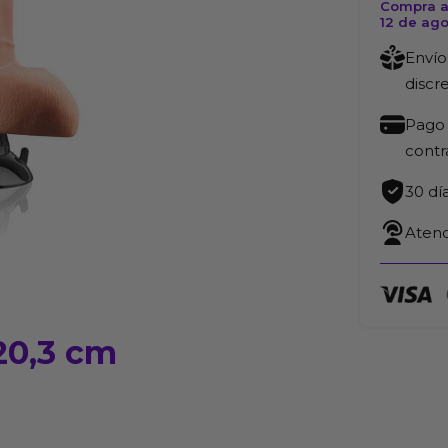
Compra ah
12 de ag
Envío
discr
Pago 
cont
30 dí
Atenc
20,3 cm