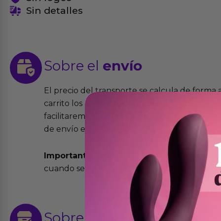
Sin detalles
Sobre el
envío
El precio del transporte se calcula de forma
carrito los productos que desees comprar y la
facilitaremos el precio exacto del transport
de envío elegida y el modo.
Importante:
Todos los pedidos son expedidos
cuando se cursen antes de las 13:00 horas y e
Sobre las
devoluciones