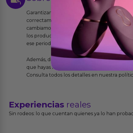
Garantizamos que los productos que vende
correctamente y que si tienen algún defecto 
cambiamos sin costo alguno. La ley de 2 años 
los productos tienen garantía contra defecto
ese periodo pero no por mal uso o uso indeb
Además, dispones de 15 días desde la entreg
que hayas recibido y que simplemente no te 
Consulta todos los detalles en nuestra políti
Experiencias
reales
Sin rodeos: lo que cuentan quienes ya lo han proba