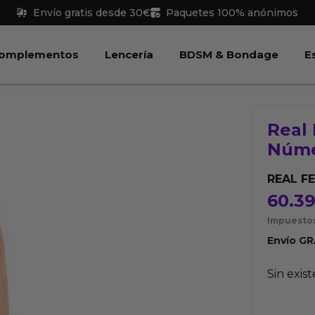
Envío gratis desde 30€
Paquetes 100% anónimos
 Juguetes
Abrir Complementos
Abrir Lencería
Abri
omplementos
Lencería
BDSM & Bondage
E
Real
Núme
REAL F
60.3
Impuestos
Envío
GR
Sin exis