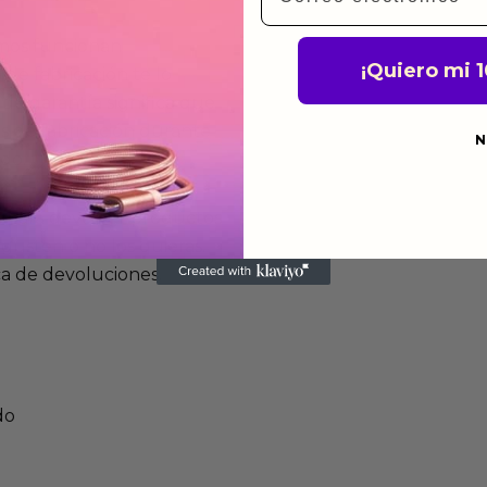
mos funcionan
¡Quiero mi 
de fabricación te lo
de garantía significa que
s de fabricación durante
N
ido.
a para devolver productos
gusten o no los quieras.
ca de devoluciones.
do