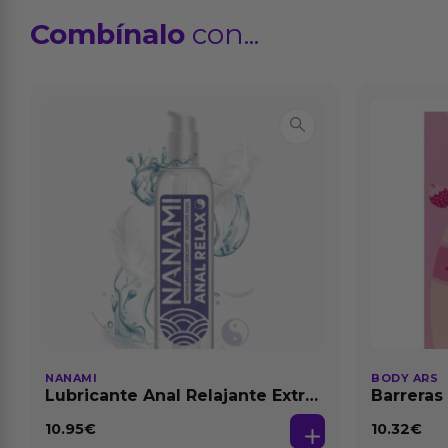
Combínalo
con...
NANAMI
BODY ARS
Lubricante Anal Relajante Extra
Barreras
Dilatación Base Agua 150 ml
10.95
€
10.32
€