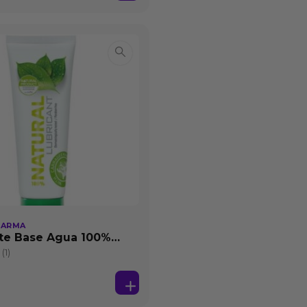
HARMA
te Base Agua 100%
25 ml
(1)