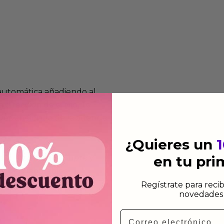
 automática añadiendo al
 dirección de envio. Te
e dependiendo de la agencia
¿Quieres un
 el mismo dia siempre y
en tu pr
n días laborables.
Regístrate para recib
novedades 
Email