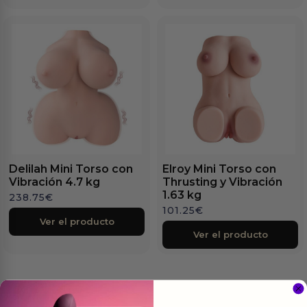
Delilah Mini Torso con
Elroy Mini Torso con
Vibración 4.7 kg
Thrusting y Vibración
1.63 kg
238.75
€
101.25
€
Ver el producto
Ver el producto