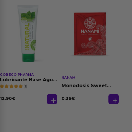
COBECO PHARMA
NANAMI
Lubricante Base Agua
100% Natural 125 ml
Monodosis Sweet
(1)
Strawberry - Fresa
Base Agua 4 ml
12.90
€
0.36
€