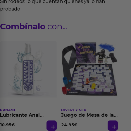
Sin rodeos: lo que cuentan quienes ya lo han
probado
Combínalo
con...
NANAMI
DIVERTY SEX
Lubricante Anal
Juego de Mesa de las
Relajante Extra
Fantasias
Dilatación Base Agua
10.95
€
24.95
€
150 ml