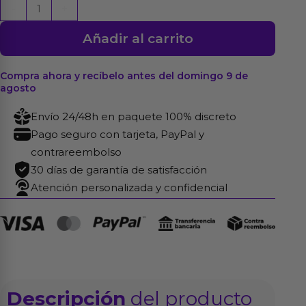
Restricciones
-
+
para
Añadir al carrito
la
Puerta
cantidad
Compra ahora y recíbelo antes del domingo 9 de
agosto
Envío 24/48h en paquete 100% discreto
Pago seguro con tarjeta, PayPal y
contrareembolso
30 días de garantía de satisfacción
Atención personalizada y confidencial
Descripción
del producto