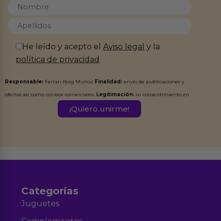
He leído y acepto el
Aviso legal
y la
política de privacidad
Responsable:
Ferran Roig Muñoz
Finalidad:
envío de publicaciones y
ofertas así como correos comerciales.
Legitimación:
su consentimiento en
este formulario.
Destinatarios:
Ferran Roig Muñoz. Podrás ejercer tus
Derechos de Acceso, Rectificación, Limitación, Oposición o Supresión de los
datos en el correo hola@erotiks.es. Para más información consulta nuestro
Aviso legal
Política de Privacidad
y nuestra
.
Categorías
Juguetes