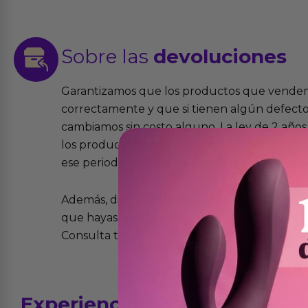
Sobre las
devoluciones
Garantizamos que los productos que vende
correctamente y que si tienen algún defecto 
cambiamos sin costo alguno. La ley de 2 años 
los productos tienen garantía contra defecto
ese periodo pero no por mal uso o uso indeb
Además, dispones de 15 días desde la entreg
que hayas recibido y que simplemente no te 
Consulta todos los detalles en nuestra políti
Experiencias
reales