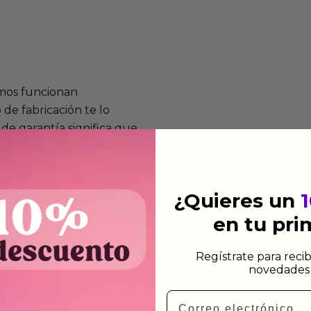
mos funcionan
de fabricación te lo
de garantía significa que
s de fabricación durante
ido.
¿Quieres un
a para devolver productos
en tu pr
gusten o no los quieras.
ca de devoluciones.
Regístrate para recib
novedades 
Email