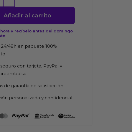
+
e
cking
Añadir al carrito
hora y recíbelo antes del domingo
sto
 24/48h en paquete 100%
eto
seguro con tarjeta, PayPal y
rareembolso
d
as de garantía de satisfacción
ión personalizada y confidencial