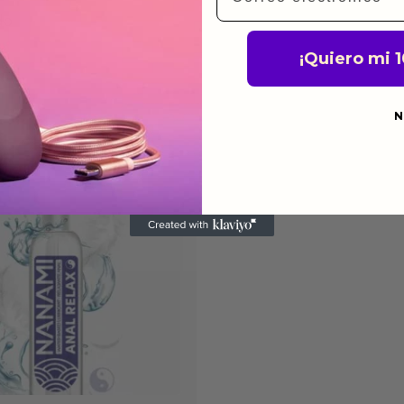
do
¡Quiero mi 
N