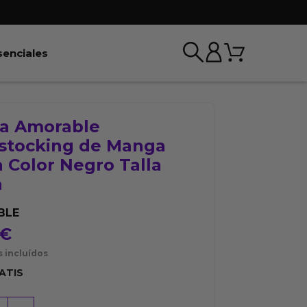
Carrito
r BDSM & Bondage
Abrir Esenciales
senciales
a Amorable
stocking de Manga
 Color Negro Talla
a
BLE
€
 incluídos
ATIS