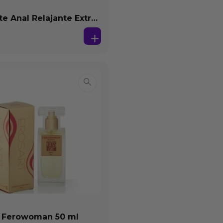
te Anal Relajante Extra
ón Base Agua 150 ml
 Ferowoman 50 ml