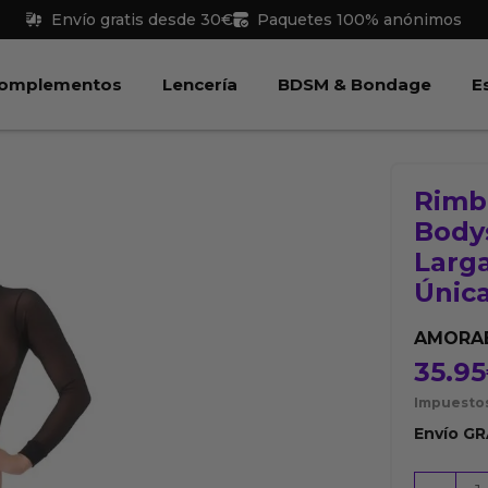
Envío gratis desde 30€
Paquetes 100% anónimos
 Juguetes
Abrir Complementos
Abrir Lencería
Abri
omplementos
Lencería
BDSM & Bondage
E
Rimb
Body
Larga
Únic
AMORA
35.95
Impuestos
Envío
GR
Rimba