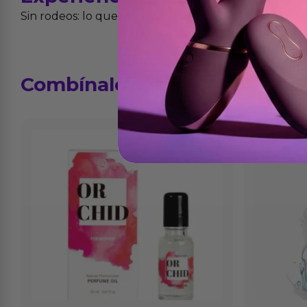
Sin rodeos: lo que cuentan quienes ya lo han proba
Combínalo
con...