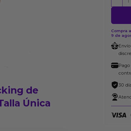
-
Amorabl
Bodysto
de
Manga
Compra a
9 de ago
Larga
Color
Envío
Negro
discr
Talla
Pago 
Única
cont
cantida
30 dí
king de
Atenc
alla Única