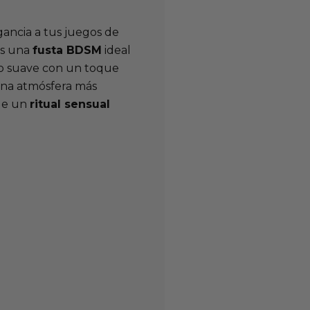
gancia a tus juegos de
es una
fusta BDSM
ideal
cto suave con un toque
 una atmósfera más
 de un
ritual sensual