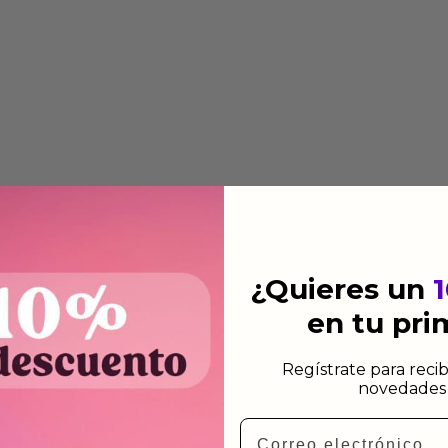
¿Quieres un
en tu pr
 automática añadiendo al
 dirección de envio. Te
Regístrate para recib
e dependiendo de la agencia
novedades 
Email