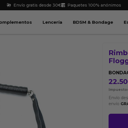
Envío gratis desde 30€
Paquetes 100% anónimos
 Juguetes
Abrir Complementos
Abrir Lencería
Abri
omplementos
Lencería
BDSM & Bondage
E
Rimb
Flog
BONDAG
22.50
Impuestos
Envío de
envío
GR
Rimba
Bondag