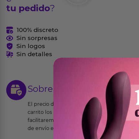
tu pedido
?
100% discreto
Sin sorpresas
Sin logos
Sin detalles
Sobre el
envío
El precio del transporte se calcula de forma
carrito los productos que desees comprar y la
facilitaremos el precio exacto del transport
de envío elegida y el modo.