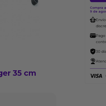
Play
Compra a
Flogger
9 de ago
35
Envío
cm
discr
cantida
Pago 
cont
30 dí
Atenc
ger 35 cm