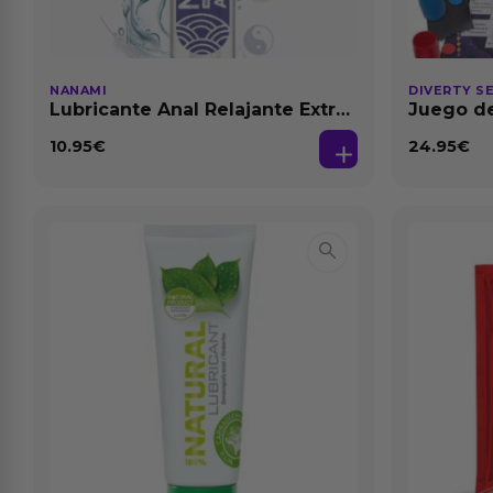
NANAMI
DIVERTY S
Lubricante Anal Relajante Extra
Juego de
Dilatación Base Agua 150 ml
10.95
€
24.95
€