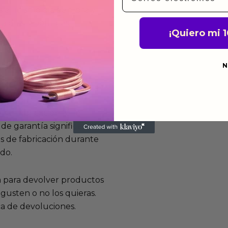
 el mismo dia siempre y
n días laborables.
¡Quiero mi 
N
mos funcionan
de fabricación te lo
de garantía significa que
s de fabricación durante
ido.
a para devolver productos
gusten o no los quieras.
ca de devoluciones.