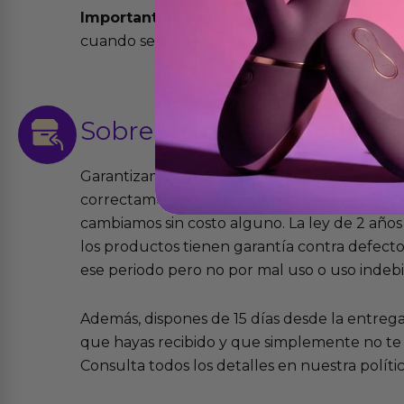
Importante:
Todos los pedidos son expedidos
cuando se cursen antes de las 13:00 horas y e
Sobre las
devoluciones
Garantizamos que los productos que vende
correctamente y que si tienen algún defecto 
cambiamos sin costo alguno. La ley de 2 años 
los productos tienen garantía contra defecto
ese periodo pero no por mal uso o uso indeb
Además, dispones de 15 días desde la entreg
que hayas recibido y que simplemente no te 
Consulta todos los detalles en nuestra políti