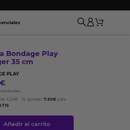
Carrito
r BDSM & Bondage
Abrir Esenciales
senciales
a Bondage Play
ger 35 cm
E PLAY
€
 incluídos
sde
6.30
€
·
Te quedan
7.50
€
para
ATIS
Añadir al carrito
e