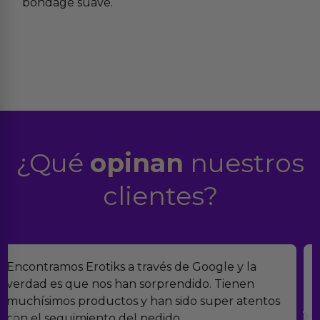
bondage suave.
¿Qué
opinan
nuestros
clientes?
Suelo comprar en tiendas eróticas online, y
Erotiks es una de las que más me gustan. No he
tenido nunca ningún problema con los
productos.