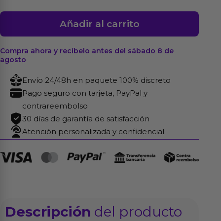
Rimba
Añadir al carrito
Latex
Play
Compra ahora y recíbelo antes del sábado 8 de
Collar
agosto
(Submissive)
Envío 24/48h en paquete 100% discreto
cantidad
Pago seguro con tarjeta, PayPal y
contrareembolso
30 días de garantía de satisfacción
Atención personalizada y confidencial
Descripción
del producto