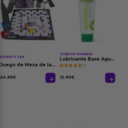
COBECO PHARMA
DIVERTY SEX
Lubricante Base Agua
100% Natural 125 ml
Juego de Mesa de las
(1)
Fantasias
24.95
€
12.90
€