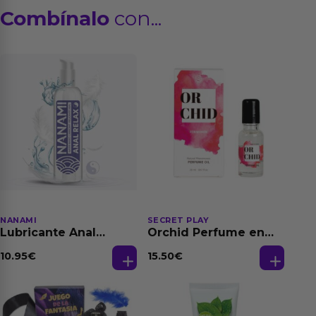
Combínalo
con...
NANAMI
SECRET PLAY
Lubricante Anal
Orchid Perfume en
Relajante Extra
Aceite con
Dilatación Base Agua
Feromonas 20 ml
10.95
€
15.50
€
150 ml