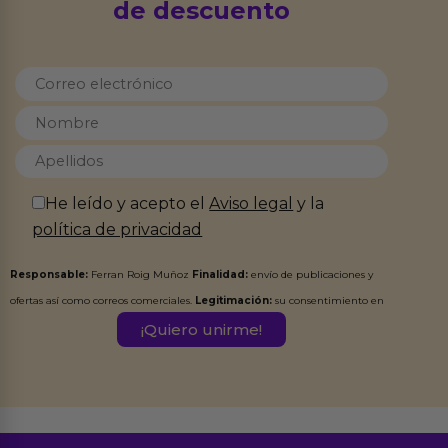
de descuento
He leído y acepto el
Aviso legal
y la
política de privacidad
Responsable:
Ferran Roig Muñoz
Finalidad:
envío de publicaciones y
ofertas así como correos comerciales.
Legitimación:
su consentimiento en
este formulario.
Destinatarios:
Ferran Roig Muñoz. Podrás ejercer tus
Derechos de Acceso, Rectificación, Limitación, Oposición o Supresión de los
datos en el correo hola@erotiks.es. Para más información consulta nuestro
Aviso legal
Política de Privacidad
y nuestra
.