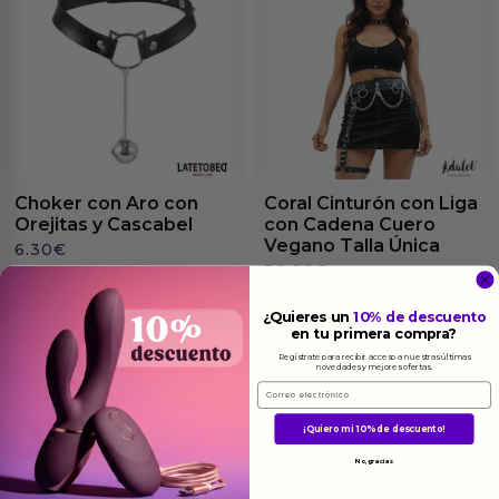
Choker con Aro con
Coral Cinturón con Liga
Orejitas y Cascabel
con Cadena Cuero
Vegano Talla Única
6.30
€
30.86
€
Ver el producto
Ver el producto
¿Quieres un
10% de descuento
en tu primera compra?
Regístrate para recibir acceso a nuestras últimas
novedades y mejores ofertas.
Email
¡Quiero mi 10% de descuento!
No, gracias
Más
informacion