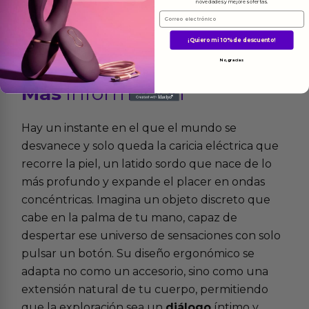
novedades y mejores ofertas.
Email
¡Quiero mi 10% de descuento!
No, gracias
Más
informacion
Hay un instante en el que el mundo se
desvanece y solo queda la caricia eléctrica que
recorre la piel, un latido sordo que nace de lo
más profundo y expande el placer en ondas
concéntricas. Imagina un objeto discreto que
cabe en la palma de tu mano, capaz de
despertar ese universo de sensaciones con solo
pulsar un botón. Su diseño ergonómico se
adapta no como un accesorio, sino como una
extensión natural de tu cuerpo, permitiendo
que la exploración sea un
diálogo
íntimo y