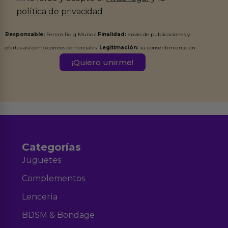
política de privacidad
Responsable:
Ferran Roig Muñoz
Finalidad:
envío de publicaciones y
ofertas así como correos comerciales.
Legitimación:
su consentimiento en
este formulario.
Destinatarios:
Ferran Roig Muñoz. Podrás ejercer tus
Derechos de Acceso, Rectificación, Limitación, Oposición o Supresión de los
datos en el correo hola@erotiks.es. Para más información consulta nuestro
Aviso legal
Política de Privacidad
y nuestra
.
Categorías
Juguetes
Complementos
Lencería
BDSM & Bondage