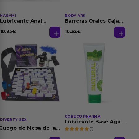
NANAMI
BODY ARS
Lubricante Anal
Barreras Orales Caja
Relajante Extra
de 3 Ud
Dilatación Base Agua
10.95
€
10.32
€
150 ml
COBECO PHARMA
DIVERTY SEX
Lubricante Base Agua
100% Natural 125 ml
Juego de Mesa de las
(1)
Fantasias