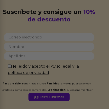
Suscríbete y consigue un
10%
de descuento
He leído y acepto el
Aviso legal
y la
política de privacidad
Responsable:
Ferran Roig Muñoz
Finalidad:
envío de publicaciones y
ofertas así como correos comerciales.
Legitimación:
su consentimiento en
este formulario.
Destinatarios:
Ferran Roig Muñoz. Podrás ejercer tus
Derechos de Acceso, Rectificación, Limitación, Oposición o Supresión de los
datos en el correo hola@erotiks.es. Para más información consulta nuestro