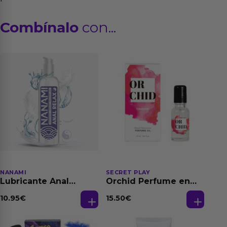
Combínalo
con...
NANAMI
SECRET PLAY
Lubricante Anal
Orchid Perfume en
Relajante Extra
Aceite con
Dilatación Base Agua
Feromonas 20 ml
10.95
€
15.50
€
150 ml