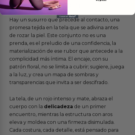
No, gracias
Más
informacion
Hay un susurro que precede al contacto, una
promesa tejida en la tela que se adivina antes
de rozar la piel. Este conjunto no es una
prenda, es el preludio de una confidencia, la
materialización de ese rubor que antecede a la
complicidad más íntima. El encaje, con su
patrón floral, no se limita a cubrir; sugiere, juega
a la luz, y crea un mapa de sombras y
transparencias que invita a ser descifrado.
La tela, de un rojo intenso y mate, abraza el
cuerpo con la
delicadeza
de un primer
encuentro, mientras la estructura con aros
eleva y moldea con una firmeza disimulada.
Cada costura, cada detalle, está pensado para