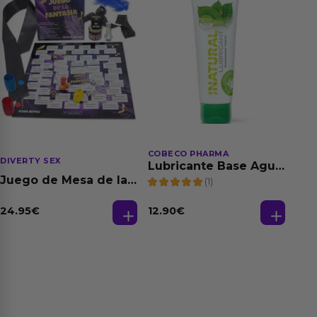
COBECO PHARMA
DIVERTY SEX
Lubricante Base Agua
100% Natural 125 ml
Juego de Mesa de las
(1)
Fantasias
24.95
€
12.90
€