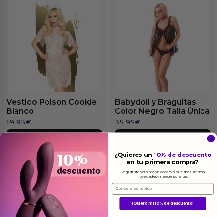
Vestido Poison Cookie
Babydoll y Braguitas
Blanco
Color Negro Talla Única
19.95
€
35.95
€
Ver el producto
Ver el producto
¿Quieres un
10% de descuento
en tu primera compra?
Regístrate para recibir acceso a nuestras últimas
novedades y mejores ofertas.
Email
¡Quiero mi 10% de descuento!