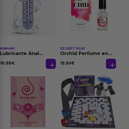
NANAMI
SECRET PLAY
Lubricante Anal
Orchid Perfume en
Relajante Extra
Aceite con
Dilatación Base Agua
Feromonas 20 ml
10.95
€
15.50
€
150 ml