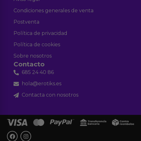
Condiciones generales de venta
Postventa
Política de privacidad
Política de cookies
Sobre nosotros
Contacto
685 24 40 86
hola@erotiks.es
Contacta con nosotros
F
I
a
n