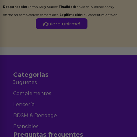
Responsable:
Ferran Roig Muñoz
Finalidad:
envío de publicaciones y
ofertas así como correos comerciales.
Legitimación:
su consentimiento en
este formulario.
Destinatarios:
Ferran Roig Muñoz. Podrás ejercer tus
Derechos de Acceso, Rectificación, Limitación, Oposición o Supresión de los
datos en el correo hola@erotiks.es. Para más información consulta nuestro
Aviso legal
Política de Privacidad
y nuestra
.
Categorías
Juguetes
Complementos
Lencería
BDSM & Bondage
Esenciales
Preguntas frecuentes