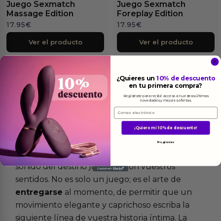
Juego Sexmatch
Juego Sexmatch
Massage Edition
Foreplay Edition
17.95
€
17.95
€
Ver el producto
Ver el producto
¿Quieres un
10% de descuento
en tu primera compra?
Regístrate para recibir acceso a nuestras últimas
novedades y mejores ofertas.
Email
Más
informacion
¡Quiero mi 10% de descuento!
No, gracias
El susurro del disco girando sobre su eje es el
sonido del destino jugando con vuestros
sentidos. No es solo un juego; es el arte de
entregarse
al momento, de permitir que un
movimiento elegante y caprichoso escriba la
siguiente línea de vuestra historia íntima. La