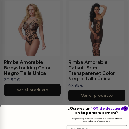
Rimba Amorable
Rimba Amorable
Bodystocking Color
Catsuit Semi
Negro Talla Única
Transparenet Color
Negro Talla Única
20.50
€
47.95
€
Ver el producto
Ver el producto
¿Quieres un
10% de descuento
en tu primera compra?
Regístrate para recibir acceso a nuestras últimas
novedades y mejores ofertas.
Email