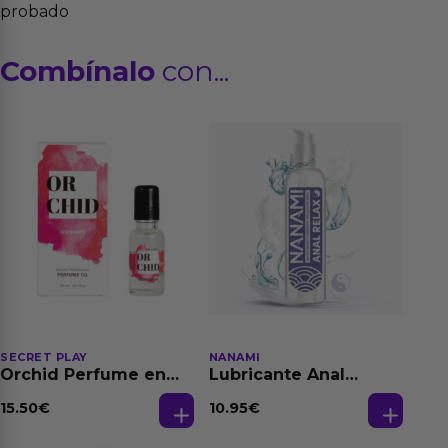
probado
Combínalo
con...
SECRET PLAY
NANAMI
Orchid Perfume en
Lubricante Anal
Aceite con
Relajante Extra
Feromonas 20 ml
Dilatación Base Agua
15.50
€
10.95
€
150 ml