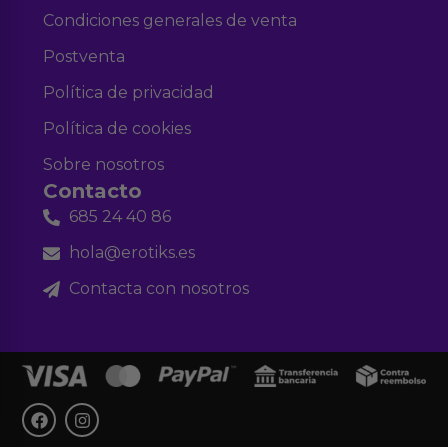
Condiciones generales de venta
Postventa
Política de privacidad
Política de cookies
Sobre nosotros
Contacto
685 24 40 86
hola@erotiks.es
Contacta con nosotros
F
I
a
n
c
s