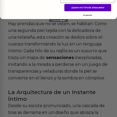
Más
informacion
¡Quiero mi 10% de descuento!
No, gracias
Hay prendas que no se visten, se habitan. Como
una segunda piel tejida con la delicadeza de
una telaraña, esta creación se desliza sobre el
cuerpo transformando la luz en un lenguaje
íntimo. Cada hilo de su rejilla es un susurro que
traza un mapa de
sensaciones
inexploradas,
invitando a la mirada a perderse en un juego de
transparencias y veladuras donde la piel se
convierte en el lienzo y la sombra en cómplice.
La Arquitectura de un Instante
Íntimo
Desde su escote pronunciado, una cascada de
tiras se derrama en un diseño que abraza la