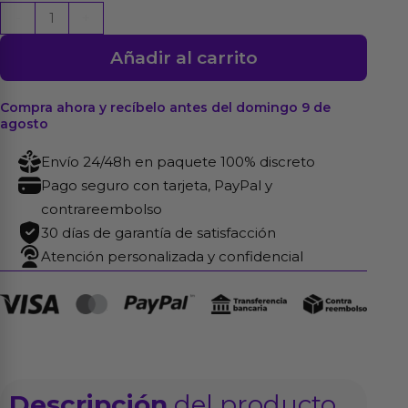
Sarah
-
+
Bodystocking
Añadir al carrito
de
Rejilla
cantidad
Compra ahora y recíbelo antes del domingo 9 de
agosto
Envío 24/48h en paquete 100% discreto
Pago seguro con tarjeta, PayPal y
contrareembolso
30 días de garantía de satisfacción
Atención personalizada y confidencial
Descripción
del producto