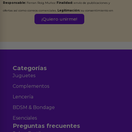
Responsable:
Ferran Roig Muñoz
Finalidad:
envío de publicaciones y
ofertas así como correos comerciales.
Legitimación:
su consentimiento en
este formulario.
Destinatarios:
Ferran Roig Muñoz. Podrás ejercer tus
Derechos de Acceso, Rectificación, Limitación, Oposición o Supresión de los
datos en el correo hola@erotiks.es. Para más información consulta nuestro
Aviso legal
Política de Privacidad
y nuestra
.
Categorías
Juguetes
Complementos
Lencería
BDSM & Bondage
Esenciales
Preguntas frecuentes