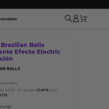
Carrito
r BDSM & Bondage
Abrir Esenciales
senciales
 Brazilian Balls
ante Efecto Electric
ción
IAN BALLS
 incluídos
sde
6.30
€
·
Te quedan
21.87
€
para
ATIS
tencias