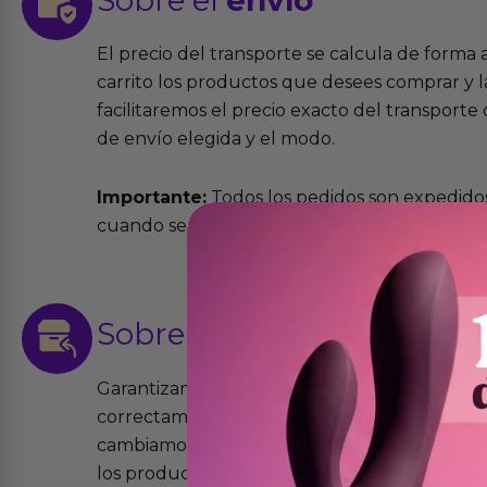
El precio del transporte se calcula de forma
carrito los productos que desees comprar y la
facilitaremos el precio exacto del transport
de envío elegida y el modo.
Importante:
Todos los pedidos son expedidos
cuando se cursen antes de las 13:00 horas y e
Sobre las
devoluciones
Garantizamos que los productos que vende
correctamente y que si tienen algún defecto 
cambiamos sin costo alguno. La ley de 2 años 
los productos tienen garantía contra defecto