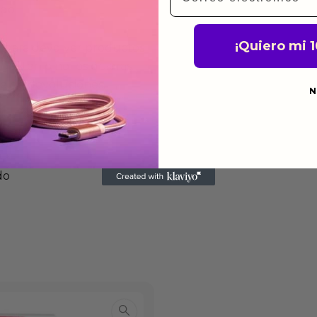
ido.
¡Quiero mi 
a para devolver productos
gusten o no los quieras.
ca de devoluciones.
N
do