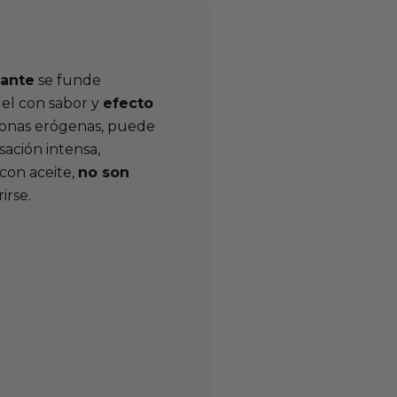
tante
se funde
gel con sabor y
efecto
 zonas erógenas, puede
sación intensa,
con aceite,
no son
irse.