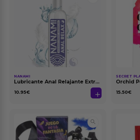
NANAMI
SECRET PL
Lubricante Anal Relajante Extra
Orchid P
Dilatación Base Agua 150 ml
Feromon
10.95
€
15.50
€