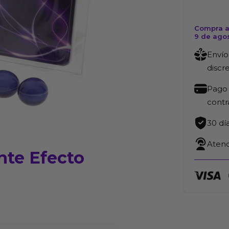
Compra a
9 de ago
Envío
discr
Pago 
cont
30 dí
Atenc
ante Efecto