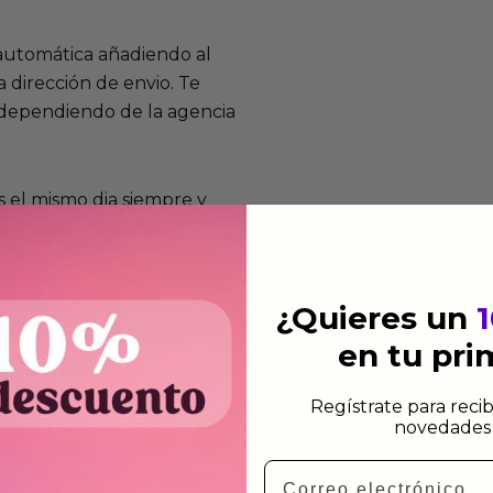
 automática añadiendo al
 dirección de envio. Te
e dependiendo de la agencia
 el mismo dia siempre y
n días laborables.
¿Quieres un
en tu pr
mos funcionan
Regístrate para recib
de fabricación te lo
novedades 
de garantía significa que
Email
s de fabricación durante