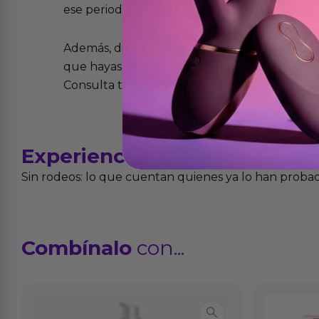
ese periodo pero no por mal uso o uso indeb
Además, dispones de 15 días desde la entreg
que hayas recibido y que simplemente no te 
Consulta todos los detalles en nuestra políti
Experiencias
reales
Sin rodeos: lo que cuentan quienes ya lo han proba
Combínalo
con...