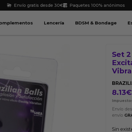
Envío gratis desde 30€
Paquetes 100% anónimos
 Juguetes
Abrir Complementos
Abrir Lencería
Abri
omplementos
Lencería
BDSM & Bondage
E
Set 2
Excit
Vibra
BRAZIL
8.13
€
Impuestos
Envío de
envío
GR
Sin exis