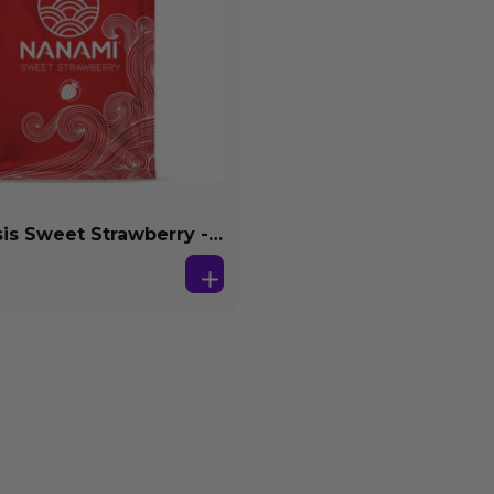
s Sweet Strawberry -
se Agua 4 ml