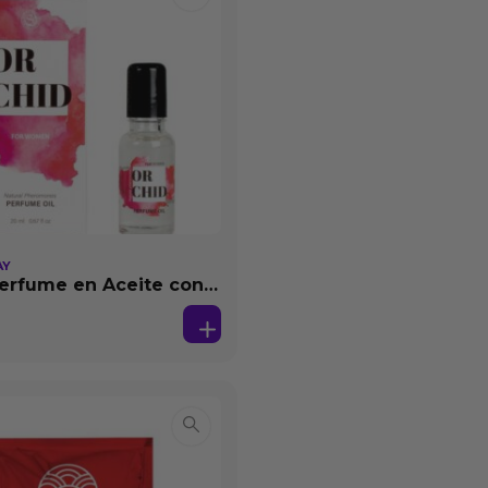
AY
erfume en Aceite con
as 20 ml