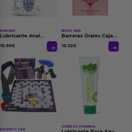
NANAMI
BODY ARS
Lubricante Anal
Barreras Orales Caja
Relajante Extra
de 3 Ud
Dilatación Base Agua
10.95
€
10.32
€
150 ml
COBECO PHARMA
DIVERTY SEX
Lubricante Base Agua