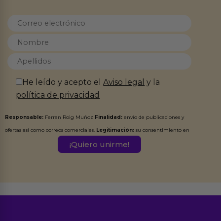
He leído y acepto el
Aviso legal
y la
política de privacidad
Responsable:
Ferran Roig Muñoz
Finalidad:
envío de publicaciones y
ofertas así como correos comerciales.
Legitimación:
su consentimiento en
este formulario.
Destinatarios:
Ferran Roig Muñoz. Podrás ejercer tus
Derechos de Acceso, Rectificación, Limitación, Oposición o Supresión de los
datos en el correo hola@erotiks.es. Para más información consulta nuestro
Aviso legal
Política de Privacidad
y nuestra
.