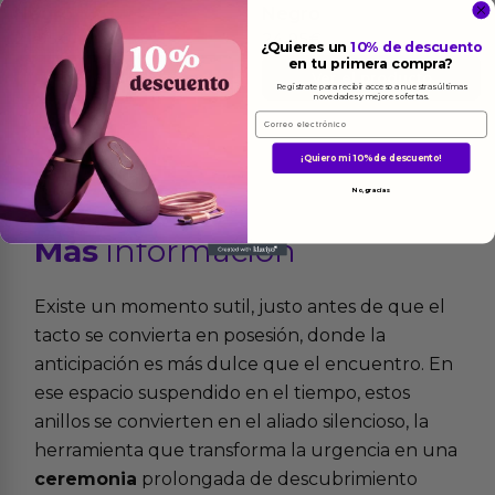
Negro
Negro
21.95
€
24.95
€
¿Quieres un
10% de descuento
en tu primera compra?
Ver el producto
Ver el producto
Regístrate para recibir acceso a nuestras últimas
novedades y mejores ofertas.
Email
¡Quiero mi 10% de descuento!
No, gracias
Más
informacion
Existe un momento sutil, justo antes de que el
tacto se convierta en posesión, donde la
anticipación es más dulce que el encuentro. En
ese espacio suspendido en el tiempo, estos
anillos se convierten en el aliado silencioso, la
herramienta que transforma la urgencia en una
ceremonia
prolongada de descubrimiento