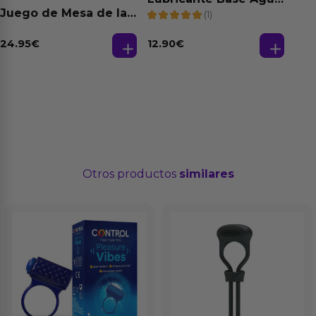
100% Natural 125 ml
Juego de Mesa de las
(1)
Fantasias
24.95
€
12.90
€
Otros productos
similares