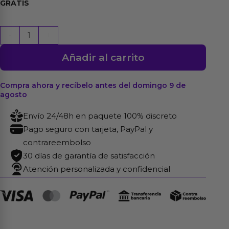
GRATIS
Set
-
+
3
Añadir al carrito
Anillos
para
el
Compra ahora y recíbelo antes del domingo 9 de
agosto
Pene
Beaded
Envío 24/48h en paquete 100% discreto
Flexibles
Pago seguro con tarjeta, PayPal y
Transparente
contrareembolso
cantidad
30 días de garantía de satisfacción
Atención personalizada y confidencial