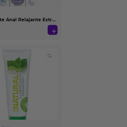
te Anal Relajante Extra
ón Base Agua 150 ml