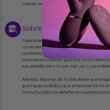
cuando se cursen antes de las 13:00 horas y e
Sobre las
devoluciones
Garantizamos que los productos que vende
correctamente y que si tienen algún defecto 
cambiamos sin costo alguno. La ley de 2 años 
los productos tienen garantía contra defecto
ese periodo pero no por mal uso o uso indeb
Además, dispones de 15 días desde la entreg
que hayas recibido y que simplemente no te 
Consulta todos los detalles en nuestra políti