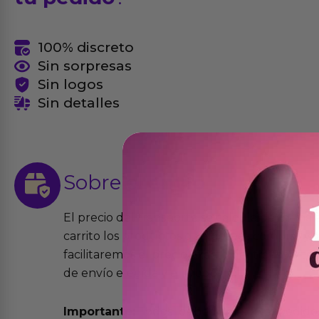
100% discreto
Sin sorpresas
Sin logos
Sin detalles
Sobre el
envío
El precio del transporte se calcula de forma
carrito los productos que desees comprar y la
facilitaremos el precio exacto del transport
de envío elegida y el modo.
Importante:
Todos los pedidos son expedidos