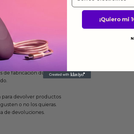
n días laborables.
¡Quiero mi 
N
mos funcionan
de fabricación te lo
de garantía significa que
s de fabricación durante
ido.
a para devolver productos
gusten o no los quieras.
ca de devoluciones.