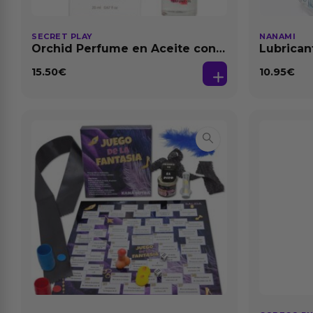
SECRET PLAY
NANAMI
Orchid Perfume en Aceite con
Lubrican
Feromonas 20 ml
Dilataci
15.50
€
10.95
€