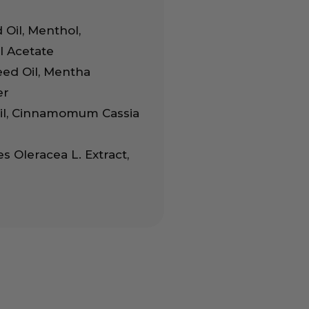
Oil, Menthol,
l Acetate
eed Oil, Mentha
er
Oil, Cinnamomum Cassia
s Oleracea L. Extract,