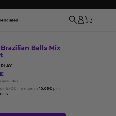
Carrito
r BDSM & Bondage
Abrir Esenciales
senciales
 Brazilian Balls Mix
t
 PLAY
€
 incluídos
sde
6.30
€
·
Te quedan
10.05
€
para
ATIS
+