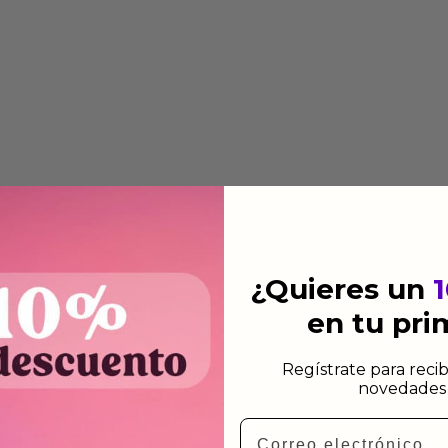
¿Quieres un
 automática añadiendo al
en tu pr
 dirección de envio. Te
e dependiendo de la agencia
Regístrate para recib
novedades 
Email
 el mismo dia siempre y