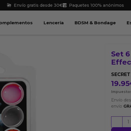
Envío gratis desde 30€
Paquetes 100% anónimos
 Juguetes
Abrir Complementos
Abrir Lencería
Abri
omplementos
Lencería
BDSM & Bondage
E
Set 6
Effec
SECRET
19.95
Impuestos
Envío de
envío
GR
Set
-
6