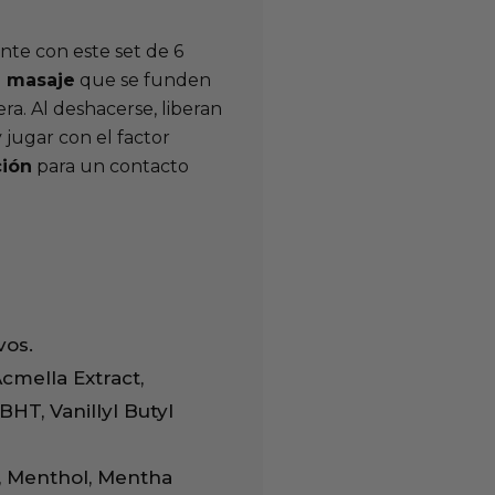
nte con este set de 6
e masaje
que se funden
a. Al deshacerse, liberan
y jugar con el factor
ción
para un contacto
vos.
cmella Extract,
BHT, Vanillyl Butyl
l, Menthol, Mentha