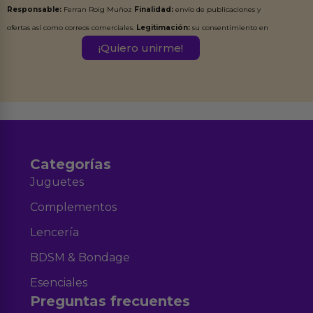
Responsable:
Ferran Roig Muñoz
Finalidad:
envío de publicaciones y
ofertas así como correos comerciales.
Legitimación:
su consentimiento en
este formulario.
Destinatarios:
Ferran Roig Muñoz. Podrás ejercer tus
Derechos de Acceso, Rectificación, Limitación, Oposición o Supresión de los
datos en el correo hola@erotiks.es. Para más información consulta nuestro
Aviso legal
Política de Privacidad
y nuestra
.
Categorías
Juguetes
Complementos
Lencería
BDSM & Bondage
Esenciales
Preguntas frecuentes