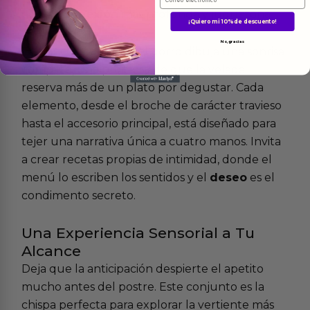
de una
conexión
más profunda y juguetona.
¡Quiero mi 10% de descuento!
No, gracias
El blanco impoluto del gorro dibuja una sonrisa
cómplice, una promesa de que la velada
reserva más de un plato por degustar. Cada
elemento, desde el broche de carácter travieso
hasta el accesorio principal, está diseñado para
tejer una narrativa única a cuatro manos. Invita
a crear recetas propias de intimidad, donde el
menú lo escriben los sentidos y el
deseo
es el
condimento secreto.
Una Experiencia Sensorial a Tu
Alcance
Deja que la anticipación despierte el apetito
mucho antes del postre. Este conjunto es la
chispa perfecta para explorar la vertiente más