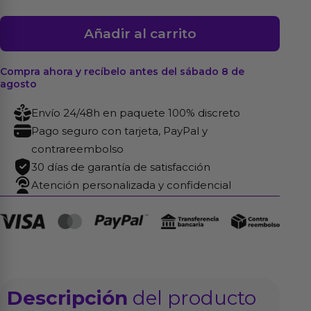
Set
Añadir al carrito
Gorro
de
Compra ahora y recíbelo antes del sábado 8 de
Cocinero,
agosto
Broche
Envío 24/48h en paquete 100% discreto
y
Pago seguro con tarjeta, PayPal y
Estimulador
contrareembolso
cantidad
30 días de garantía de satisfacción
Atención personalizada y confidencial
Descripción
del producto