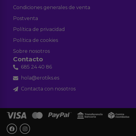
Condiciones generales de venta
Postventa
Política de privacidad
Política de cookies
Sobre nosotros
Contacto
685 24 40 86
hola@erotiks.es
Contacta con nosotros
F
I
a
n