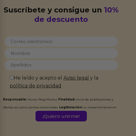
Suscríbete y consigue un
10%
de descuento
He leído y acepto el
Aviso legal
y la
política de privacidad
Responsable:
Ferran Roig Muñoz
Finalidad:
envío de publicaciones y
ofertas así como correos comerciales.
Legitimación:
su consentimiento en
este formulario.
Destinatarios:
Ferran Roig Muñoz. Podrás ejercer tus
Derechos de Acceso, Rectificación, Limitación, Oposición o Supresión de los
datos en el correo hola@erotiks.es. Para más información consulta nuestro