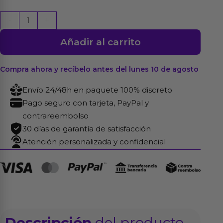
Sharky
-
+
Plug
Añadir al carrito
Anal
Silicona
12
Compra ahora y recíbelo antes del lunes 10 de agosto
cm
Envío 24/48h en paquete 100% discreto
x
Pago seguro con tarjeta, PayPal y
3.5
contrareembolso
cm
30 días de garantía de satisfacción
cantidad
Atención personalizada y confidencial
Descripción
del producto