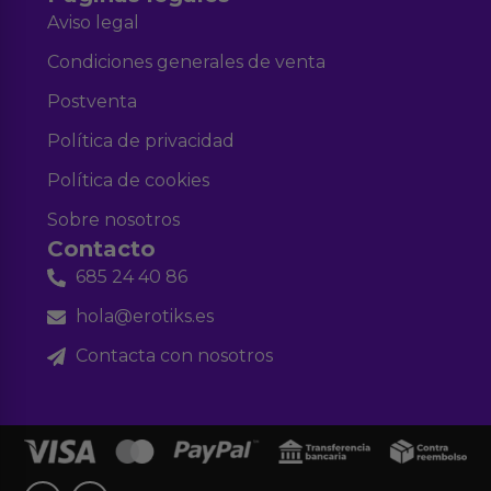
Aviso legal
Condiciones generales de venta
Postventa
Política de privacidad
Política de cookies
Sobre nosotros
Contacto
685 24 40 86
hola@erotiks.es
Contacta con nosotros
F
I