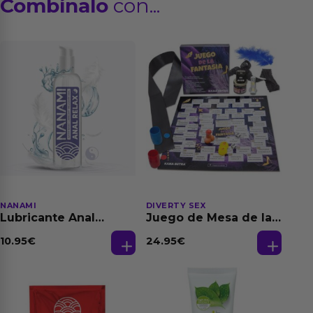
Combínalo
con...
NANAMI
DIVERTY SEX
Lubricante Anal
Juego de Mesa de las
Relajante Extra
Fantasias
Dilatación Base Agua
10.95
€
24.95
€
150 ml