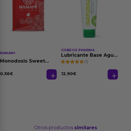
COBECO PHARMA
NANAMI
Lubricante Base Agua
100% Natural 125 ml
Monodosis Sweet
(1)
Strawberry - Fresa
Base Agua 4 ml
0.36
€
12.90
€
Otros productos
similares