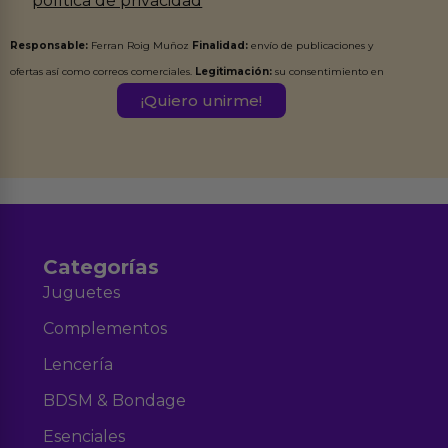
política de privacidad
Responsable:
Ferran Roig Muñoz
Finalidad:
envío de publicaciones y
ofertas así como correos comerciales.
Legitimación:
su consentimiento en
este formulario.
Destinatarios:
Ferran Roig Muñoz. Podrás ejercer tus
Derechos de Acceso, Rectificación, Limitación, Oposición o Supresión de los
datos en el correo hola@erotiks.es. Para más información consulta nuestro
Aviso legal
Política de Privacidad
y nuestra
.
Categorías
Juguetes
Complementos
Lencería
BDSM & Bondage
Esenciales