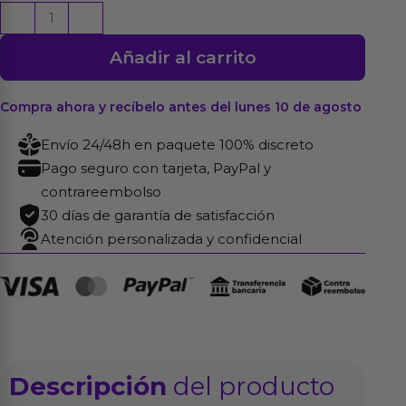
Spray
-
+
Prolongador
Añadir al carrito
Prolong
101
30
Compra ahora y recíbelo antes del lunes 10 de agosto
ml
Envío 24/48h en paquete 100% discreto
cantidad
Pago seguro con tarjeta, PayPal y
contrareembolso
30 días de garantía de satisfacción
Atención personalizada y confidencial
Descripción
del producto