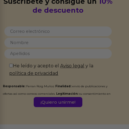
Suscríbete y consigue un
10%
de descuento
He leído y acepto el
Aviso legal
y la
política de privacidad
Responsable:
Ferran Roig Muñoz
Finalidad:
envío de publicaciones y
ofertas así como correos comerciales.
Legitimación:
su consentimiento en
este formulario.
Destinatarios:
Ferran Roig Muñoz. Podrás ejercer tus
Derechos de Acceso, Rectificación, Limitación, Oposición o Supresión de los
datos en el correo hola@erotiks.es. Para más información consulta nuestro
Aviso legal
Política de Privacidad
y nuestra
.