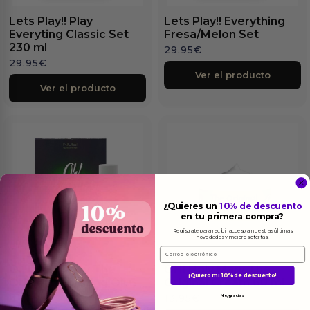
Lets Play!! Play
Lets Play!! Everything
Everyting Classic Set
Fresa/Melon Set
230 ml
29.95
€
29.95
€
Ver el producto
Ver el producto
¿Quieres un
10% de descuento
en tu primera compra?
Regístrate para recibir acceso a nuestras últimas
novedades y mejores ofertas.
Email
OH! Holy Mary The
OH! Holy Mary The
¡Quiero mi 10% de descuento!
Original Vibrating Oil 6
Original Cream 60 ml
ml
13.95
€
No, gracias