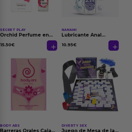
SECRET PLAY
NANAMI
Orchid Perfume en
Lubricante Anal
Aceite con
Relajante Extra
Feromonas 20 ml
Dilatación Base Agua
15.50
€
10.95
€
150 ml
BODY ARS
DIVERTY SEX
Barreras Orales Caja
Juego de Mesa de las