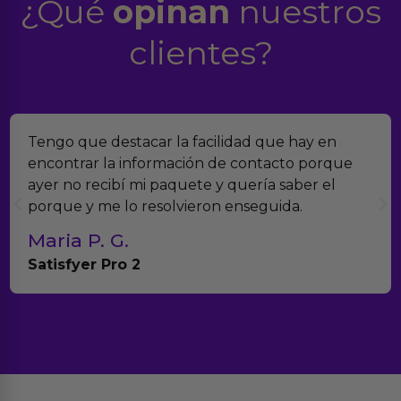
¿Qué
opinan
nuestros
clientes?
ad que hay en
Encontramos Erotiks a través de
contacto porque
verdad es que nos han sorprend
ería saber el
muchísimos productos y han sid
seguida.
con el seguimiento del pedido.
Teresa y Diego
Anna Huevo Vibrador