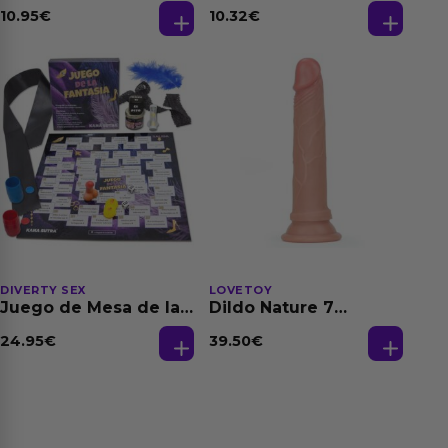
Dilatación Base Agua
10.95
€
10.32
€
150 ml
DIVERTY SEX
LOVETOY
Juego de Mesa de las
Dildo Nature 7
Fantasias
Silicona Líquida
Natural
24.95
€
39.50
€