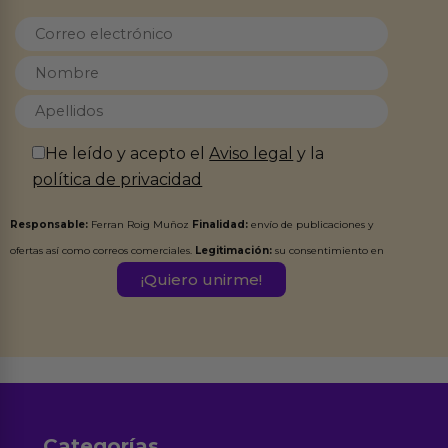
He leído y acepto el
Aviso legal
y la
política de privacidad
Responsable:
Ferran Roig Muñoz
Finalidad:
envío de publicaciones y
ofertas así como correos comerciales.
Legitimación:
su consentimiento en
este formulario.
Destinatarios:
Ferran Roig Muñoz. Podrás ejercer tus
Derechos de Acceso, Rectificación, Limitación, Oposición o Supresión de los
datos en el correo hola@erotiks.es. Para más información consulta nuestro
Aviso legal
Política de Privacidad
y nuestra
.
Categorías