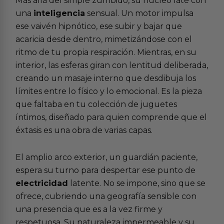
Más allá del simple zumbido, su núcleo late con
una
inteligencia
sensual. Un motor impulsa
ese vaivén hipnótico, ese subir y bajar que
acaricia desde dentro, mimetizándose con el
ritmo de tu propia respiración. Mientras, en su
interior, las esferas giran con lentitud deliberada,
creando un masaje interno que desdibuja los
límites entre lo físico y lo emocional. Es la pieza
que faltaba en tu colección de
juguetes
íntimos
, diseñado para quien comprende que el
éxtasis es una obra de varias capas.
El amplio arco exterior, un guardián paciente,
espera su turno para despertar ese punto de
electricidad
latente. No se impone, sino que se
ofrece, cubriendo una geografía sensible con
una presencia que es a la vez firme y
respetuosa. Su naturaleza impermeable y su