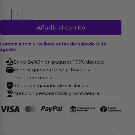
Squidy
-
+
Vibrador
Añadir al carrito
Función
de
Movimiento
Compra ahora y recíbelo antes del sábado 8 de
agosto
Up
and
Envío 24/48h en paquete 100% discreto
Down
Pago seguro con tarjeta, PayPal y
y
contrareembolso
Bolas
30 días de garantía de satisfacción
Rotadoras
Atención personalizada y confidencial
USB
Silicona
cantidad