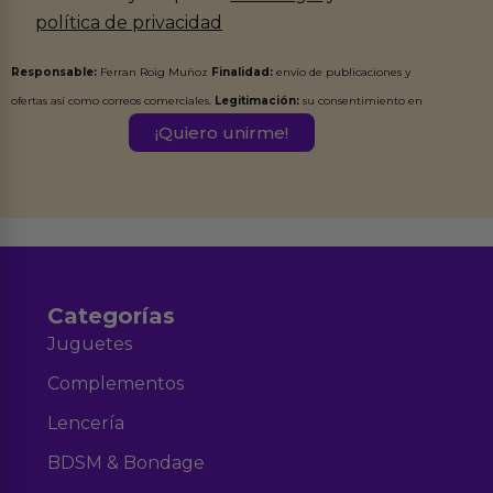
política de privacidad
Responsable:
Ferran Roig Muñoz
Finalidad:
envío de publicaciones y
ofertas así como correos comerciales.
Legitimación:
su consentimiento en
este formulario.
Destinatarios:
Ferran Roig Muñoz. Podrás ejercer tus
Derechos de Acceso, Rectificación, Limitación, Oposición o Supresión de los
datos en el correo hola@erotiks.es. Para más información consulta nuestro
Aviso legal
Política de Privacidad
y nuestra
.
Categorías
Juguetes
Complementos
Lencería
BDSM & Bondage