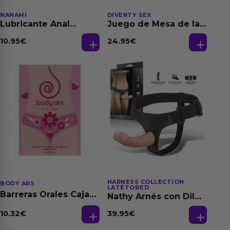
NANAMI
DIVERTY SEX
Lubricante Anal
Juego de Mesa de las
Relajante Extra
Fantasias
Dilatación Base Agua
10.95
€
24.95
€
150 ml
HARNESS COLLECTION
BODY ARS
LATETOBED
Barreras Orales Caja
Nathy Arnés con Dildo
de 3 Ud
Desmontable
10.32
€
39.95
€