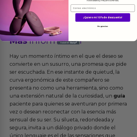
novedades y mejores ofertas.
Email
¡Quiero mi 10% de descuento!
No, gracias
Más
informacion
Hay un momento íntimo en el que el deseo se
convierte en un susurro, una promesa que pide
ser escuchada. En ese instante de quietud, la
curva ergonómica de este compañero se
presenta no como una herramienta, sino como
una extensión natural de la curiosidad, un
guía
paciente para quienes se aventuran por primera
vez o desean reconectar con la esencia más
sensual de su ser. Su silueta, redondeada y
segura, invita a un diálogo privado donde el
único lenguaje es el de las sensaciones que