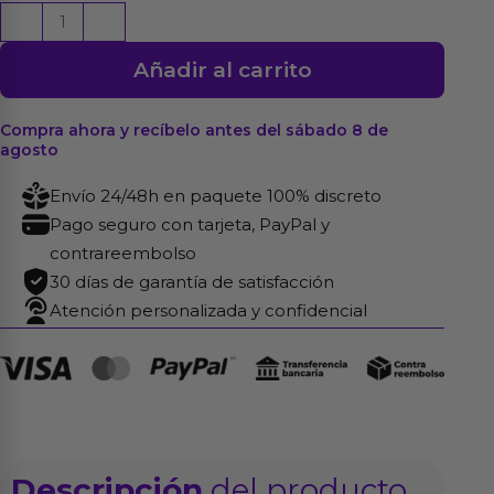
Sugar
-
+
Vibrador
Añadir al carrito
Punto
G
USB
Compra ahora y recíbelo antes del sábado 8 de
agosto
Silicona
Fushsia
Envío 24/48h en paquete 100% discreto
cantidad
Pago seguro con tarjeta, PayPal y
contrareembolso
30 días de garantía de satisfacción
Atención personalizada y confidencial
Descripción
del producto