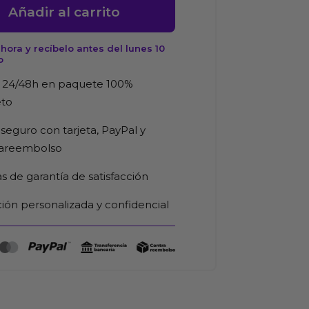
Añadir al carrito
ora y recíbelo antes del lunes 10
o
s
d
 24/48h en paquete 100%
eto
seguro con tarjeta, PayPal y
rareembolso
as de garantía de satisfacción
ión personalizada y confidencial