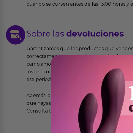
cuando se cursen antes de las 13:00 horas y e
Sobre las
devoluciones
Garantizamos que los productos que vende
correctamente y que si tienen algún defecto 
cambiamos sin costo alguno. La ley de 2 años 
los productos tienen garantía contra defecto
ese periodo pero no por mal uso o uso indeb
Además, dispones de 15 días desde la entreg
que hayas recibido y que simplemente no te 
Consulta todos los detalles en nuestra políti