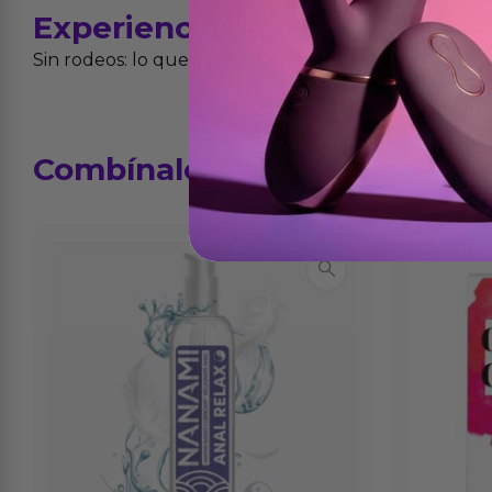
Experiencias
reales
Sin rodeos: lo que cuentan quienes ya lo han proba
Combínalo
con...