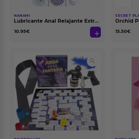
NANAMI
SECRET PL
Lubricante Anal Relajante Extra
Orchid P
Dilatación Base Agua 150 ml
Feromon
10.95
€
15.50
€