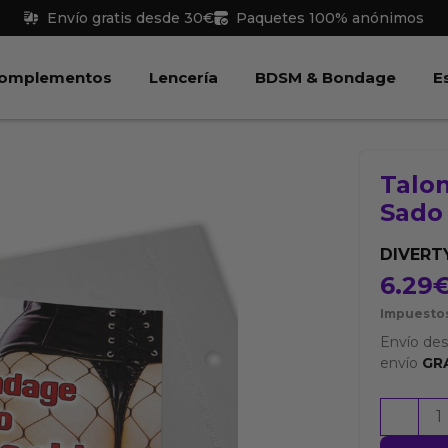
Envío gratis desde 30€
Paquetes 100% anónimos
 Juguetes
Abrir Complementos
Abrir Lencería
Abri
omplementos
Lencería
BDSM & Bondage
E
Talo
Sado
DIVERT
6.29
Impuestos
Envío de
envío
GR
Talonari
-
Bondag