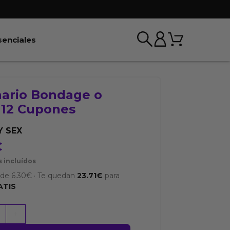
Carrito
r BDSM & Bondage
Abrir Esenciales
senciales
nario Bondage o
 12 Cupones
Y SEX
€
 incluídos
sde
6.30
€
·
Te quedan
23.71
€
para
ATIS
o
+
e