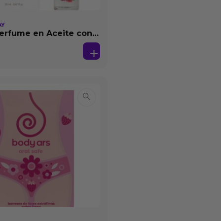
AY
erfume en Aceite con
as 20 ml