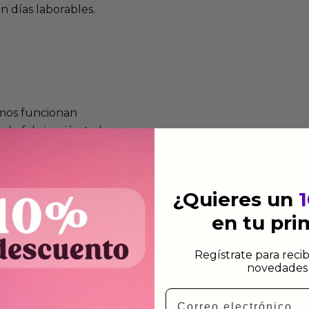
n días laborables.
mos funcionan
de fabricación te lo
de garantía significa que
s de fabricación durante
ido.
¿Quieres un
en tu pr
a para devolver productos
gusten o no los quieras.
Regístrate para recib
ca de devoluciones.
novedades 
Email