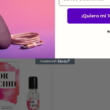
do
¡Quiero mi 
N