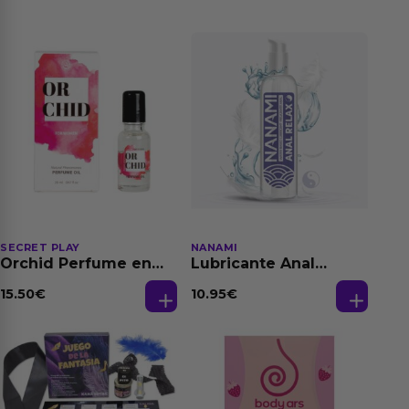
SECRET PLAY
NANAMI
Orchid Perfume en
Lubricante Anal
Aceite con
Relajante Extra
Feromonas 20 ml
Dilatación Base Agua
15.50
€
10.95
€
150 ml