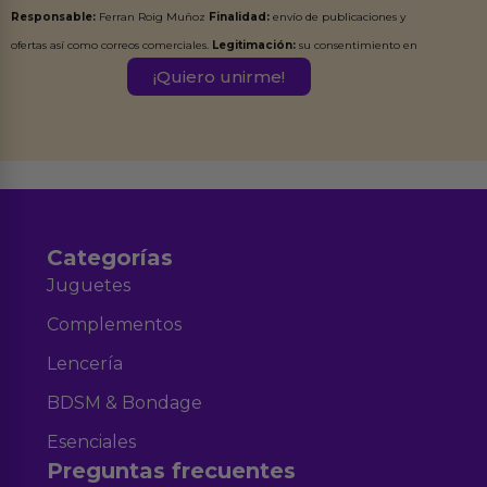
Responsable:
Ferran Roig Muñoz
Finalidad:
envío de publicaciones y
ofertas así como correos comerciales.
Legitimación:
su consentimiento en
este formulario.
Destinatarios:
Ferran Roig Muñoz. Podrás ejercer tus
Derechos de Acceso, Rectificación, Limitación, Oposición o Supresión de los
datos en el correo hola@erotiks.es. Para más información consulta nuestro
Aviso legal
Política de Privacidad
y nuestra
.
Categorías
Juguetes
Complementos
Lencería
BDSM & Bondage
Esenciales
Preguntas frecuentes