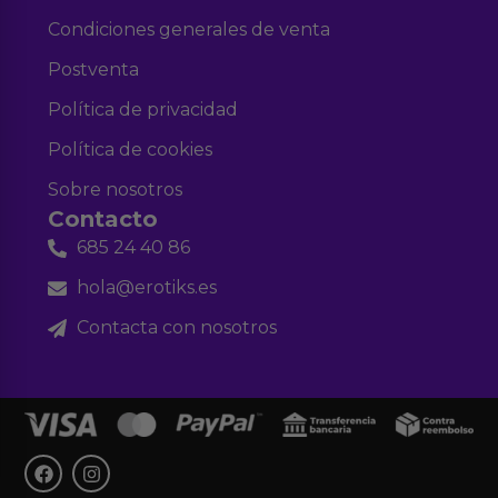
Condiciones generales de venta
Postventa
Política de privacidad
Política de cookies
Sobre nosotros
Contacto
685 24 40 86
hola@erotiks.es
Contacta con nosotros
F
I
a
n