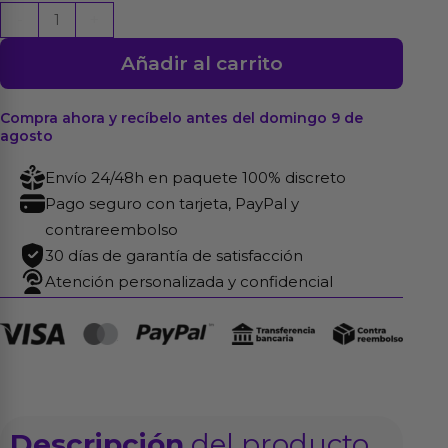
Tanga
-
+
Under
Añadir al carrito
Arrest
Talla
Única
Compra ahora y recíbelo antes del domingo 9 de
agosto
cantidad
Envío 24/48h en paquete 100% discreto
Pago seguro con tarjeta, PayPal y
contrareembolso
30 días de garantía de satisfacción
Atención personalizada y confidencial
Descripción
del producto