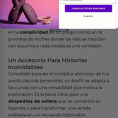
en la penumbra. Este tanga no es solo una
¡Quiero mi 10% de descuento!
prenda, es la llave que abre la puerta a un
No, gracias
universo donde la ligereza y la provocación
bailan en perfecta armonía. Su esencia reside
en la
complicidad
de un juego íntimo, en la
promesa de noches donde las risas se mezclan
con susurros y cada mirada es una confesión.
Un Accesorio Para Historias
Inolvidables
Concebido para ser el cómplice silencioso de tus
aventuras más personales, su diseño se adapta a
las curvas con una versatilidad que invita a la
exploración. Es la pieza clave para una
despedida de soltera
que se convertirá en
leyenda, o para transformar una velada
ordinaria en un recuerdo imborrable.