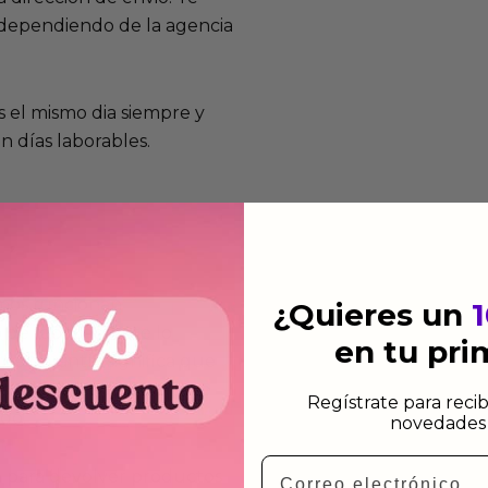
e dependiendo de la agencia
 el mismo dia siempre y
n días laborables.
mos funcionan
¿Quieres un
de fabricación te lo
en tu pr
de garantía significa que
s de fabricación durante
Regístrate para recib
ido.
novedades 
Email
a para devolver productos