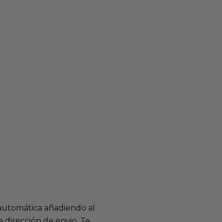
 automática añadiendo al
 dirección de envio. Te