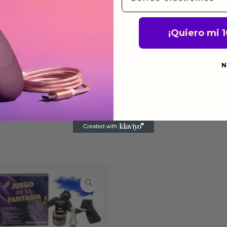
gusten o no los quieras.
ca de devoluciones.
¡Quiero mi 
N
do