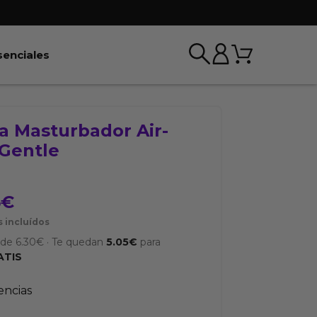
Carrito
r BDSM & Bondage
Abrir Esenciales
senciales
a Masturbador Air-
 Gentle
5
€
 incluídos
sde
6.30
€
·
Te quedan
5.05
€
para
ATIS
tencias