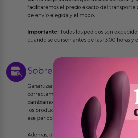
facilitaremos el precio exacto del transport
de envío elegida y el modo.
Importante:
Todos los pedidos son expedidos
cuando se cursen antes de las 13:00 horas y e
Sobre las
devoluciones
Garantizamos que los productos que vende
correctamente y que si tienen algún defecto 
cambiamos sin costo alguno. La ley de 2 años 
los productos tienen garantía contra defecto
ese periodo pero no por mal uso o uso indeb
Además, dispones de 15 días desde la entreg