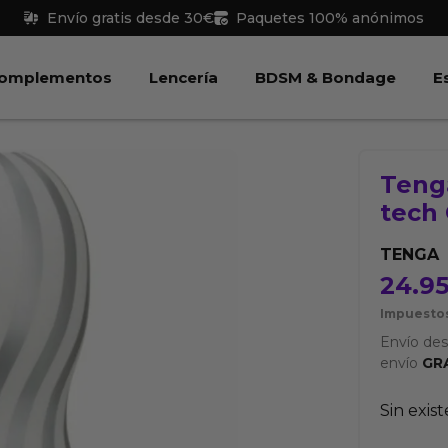
Envío gratis desde 30€
Paquetes 100% anónimos
 Juguetes
Abrir Complementos
Abrir Lencería
Abri
omplementos
Lencería
BDSM & Bondage
E
Teng
tech
TENGA
24.9
Impuestos
Envío de
envío
GR
Sin exis