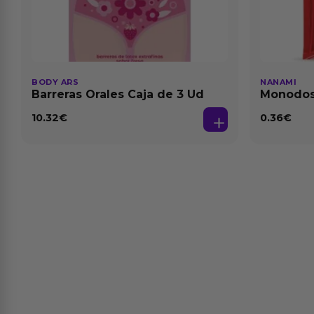
BODY ARS
NANAMI
Barreras Orales Caja de 3 Ud
Monodosi
Fresa Ba
10.32
€
0.36
€