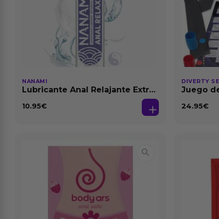
NANAMI
DIVERTY S
Lubricante Anal Relajante Extra
Juego de
Dilatación Base Agua 150 ml
10.95
€
24.95
€