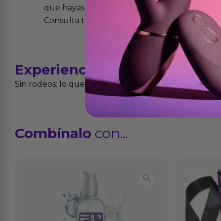
que hayas recibido y que simplemente no te 
Consulta todos los detalles en nuestra políti
Experiencias
reales
Sin rodeos: lo que cuentan quienes ya lo han proba
Combínalo
con...