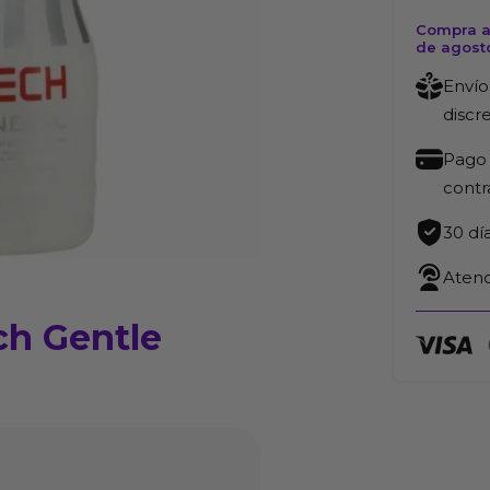
Compra ah
de agost
Envío
discr
Pago 
cont
30 dí
Atenc
ch Gentle