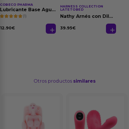
COBECO PHARMA
HARNESS COLLECTION
Lubricante Base Agua
LATETOBED
100% Natural 125 ml
(1)
Nathy Arnés con Dildo
Desmontable
39.95
€
12.90
€
Otros productos
similares