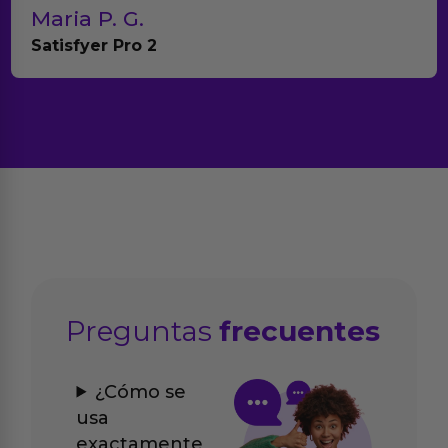
P. G.
Teresa
er Pro 2
Anna Hu
Preguntas
frecuentes
¿Cómo se
usa
exactamente