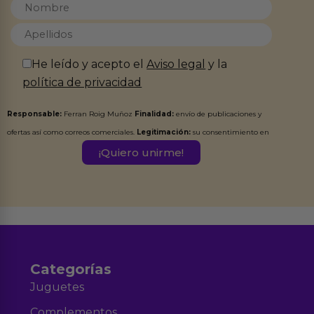
He leído y acepto el
Aviso legal
y la
política de privacidad
Responsable:
Ferran Roig Muñoz
Finalidad:
envío de publicaciones y
ofertas así como correos comerciales.
Legitimación:
su consentimiento en
este formulario.
Destinatarios:
Ferran Roig Muñoz. Podrás ejercer tus
Derechos de Acceso, Rectificación, Limitación, Oposición o Supresión de los
datos en el correo hola@erotiks.es. Para más información consulta nuestro
Aviso legal
Política de Privacidad
y nuestra
.
Categorías
Juguetes
Complementos