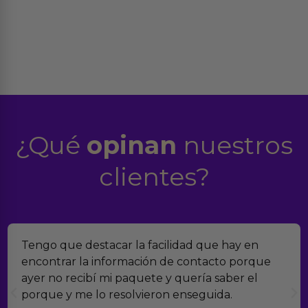
¿Qué
opinan
nuestros
clientes?
ue destacar la facilidad que hay en
Encontram
ar la información de contacto porque
verdad es
recibí mi paquete y quería saber el
muchísimo
y me lo resolvieron enseguida.
con el se