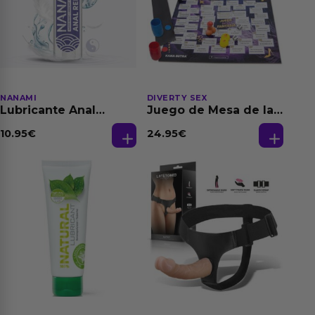
NANAMI
DIVERTY SEX
Lubricante Anal
Juego de Mesa de las
Relajante Extra
Fantasias
Dilatación Base Agua
10.95
€
24.95
€
150 ml