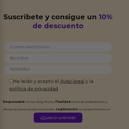
Suscríbete y consigue un
10%
de descuento
He leído y acepto el
Aviso legal
y la
política de privacidad
Responsable:
Ferran Roig Muñoz
Finalidad:
envío de publicaciones y
ofertas así como correos comerciales.
Legitimación:
su consentimiento en
este formulario.
Destinatarios:
Ferran Roig Muñoz. Podrás ejercer tus
Derechos de Acceso, Rectificación, Limitación, Oposición o Supresión de los