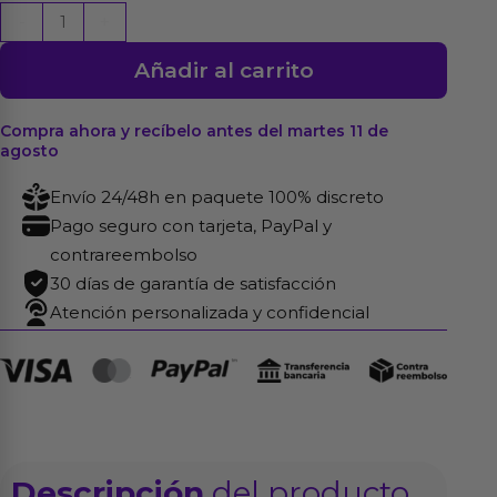
Trixy
-
+
Vibrador
Añadir al carrito
con
Tapping
y
Compra ahora y recíbelo antes del martes 11 de
agosto
Biting
con
Envío 24/48h en paquete 100% discreto
App
Pago seguro con tarjeta, PayPal y
cantidad
contrareembolso
30 días de garantía de satisfacción
Atención personalizada y confidencial
Descripción
del producto