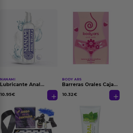
NANAMI
BODY ARS
Lubricante Anal
Barreras Orales Caja
Relajante Extra
de 3 Ud
Dilatación Base Agua
10.95
€
10.32
€
150 ml