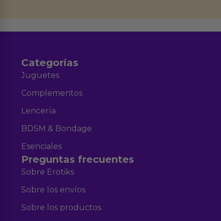
datos en el correo hola@erotiks.es. Para más información consulta nuestro
Aviso legal
Política de Privacidad
y nuestra
.
Categorías
Juguetes
Complementos
Lencería
BDSM & Bondage
Esenciales
Preguntas frecuentes
Sobre Erotiks
Sobre los envíos
Sobre los productos