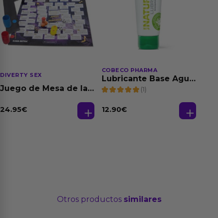
COBECO PHARMA
DIVERTY SEX
Lubricante Base Agua
100% Natural 125 ml
Juego de Mesa de las
(1)
Fantasias
24.95
€
12.90
€
Otros productos
similares