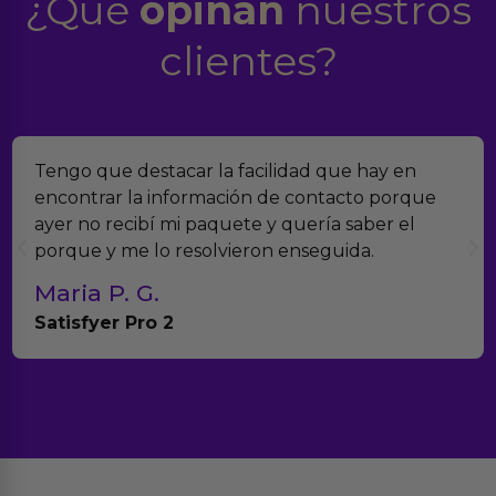
¿Qué
opinan
nuestros
clientes?
car la facilidad que hay en
Encontramos Eroti
formación de contacto porque
verdad es que no
i paquete y quería saber el
muchísimos produ
resolvieron enseguida.
con el seguimient
Teresa y Die
Anna Huevo Vib