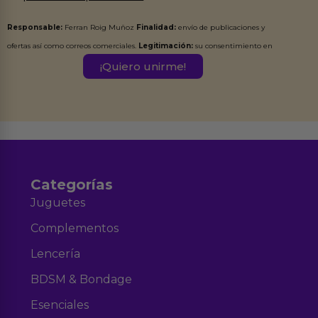
Responsable:
Ferran Roig Muñoz
Finalidad:
envío de publicaciones y
ofertas así como correos comerciales.
Legitimación:
su consentimiento en
este formulario.
Destinatarios:
Ferran Roig Muñoz. Podrás ejercer tus
Derechos de Acceso, Rectificación, Limitación, Oposición o Supresión de los
datos en el correo hola@erotiks.es. Para más información consulta nuestro
Aviso legal
Política de Privacidad
y nuestra
.
Categorías
Juguetes
Complementos
Lencería
BDSM & Bondage
Esenciales