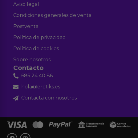
Aviso legal
Condiciones generales de venta
Postventa
Política de privacidad
Política de cookies
Sobre nosotros
Contacto
685 24 40 86
hola@erotiks.es
Contacta con nosotros
F
I