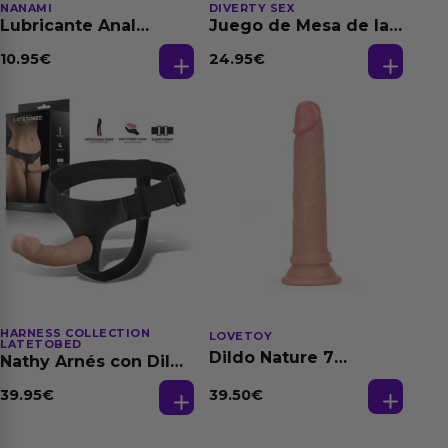
NANAMI
DIVERTY SEX
Lubricante Anal
Juego de Mesa de las
Relajante Extra
Fantasias
Dilatación Base Agua
10.95
€
24.95
€
150 ml
HARNESS COLLECTION
LOVETOY
LATETOBED
Dildo Nature 7
Nathy Arnés con Dildo
Silicona Líquida
Desmontable
Natural
39.50
€
39.95
€