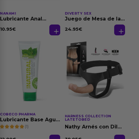
NANAMI
DIVERTY SEX
Lubricante Anal
Juego de Mesa de las
Relajante Extra
Fantasias
Dilatación Base Agua
10.95
€
24.95
€
150 ml
COBECO PHARMA
HARNESS COLLECTION
Lubricante Base Agua
LATETOBED
100% Natural 125 ml
(1)
Nathy Arnés con Dildo
Desmontable