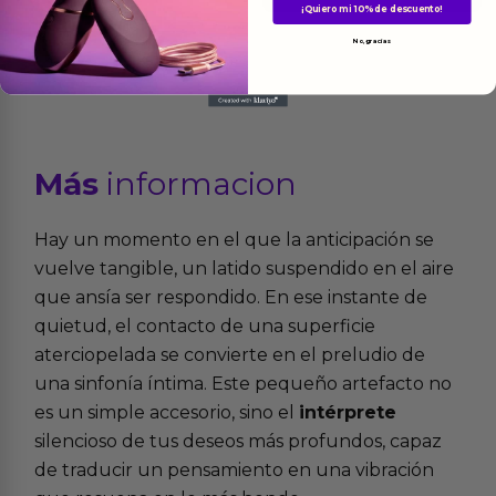
¡Quiero mi 10% de descuento!
No, gracias
Más
informacion
Hay un momento en el que la anticipación se
vuelve tangible, un latido suspendido en el aire
que ansía ser respondido. En ese instante de
quietud, el contacto de una superficie
aterciopelada se convierte en el preludio de
una sinfonía íntima. Este pequeño artefacto no
es un simple accesorio, sino el
intérprete
silencioso de tus deseos más profundos, capaz
de traducir un pensamiento en una vibración