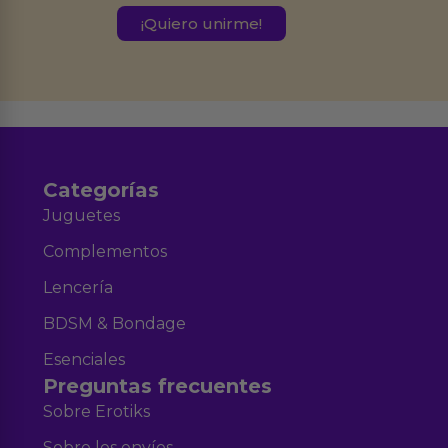
este formulario.
Destinatarios:
Ferran Roig Muñoz. Podrás ejercer tus
Derechos de Acceso, Rectificación, Limitación, Oposición o Supresión de los
datos en el correo hola@erotiks.es. Para más información consulta nuestro
Aviso legal
Política de Privacidad
y nuestra
.
Categorías
Juguetes
Complementos
Lencería
BDSM & Bondage
Esenciales
Preguntas frecuentes
Sobre Erotiks
Sobre los envíos