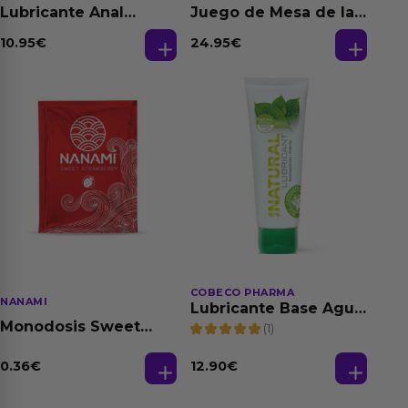
Lubricante Anal
Juego de Mesa de las
Relajante Extra
Fantasias
Dilatación Base Agua
10.95
€
24.95
€
150 ml
COBECO PHARMA
NANAMI
Lubricante Base Agua
100% Natural 125 ml
Monodosis Sweet
(1)
Strawberry - Fresa
Base Agua 4 ml
0.36
€
12.90
€