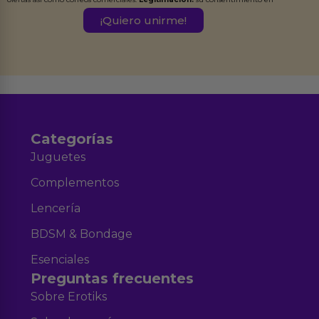
este formulario.
Destinatarios:
Ferran Roig Muñoz. Podrás ejercer tus
Derechos de Acceso, Rectificación, Limitación, Oposición o Supresión de los
datos en el correo hola@erotiks.es. Para más información consulta nuestro
Aviso legal
Política de Privacidad
y nuestra
.
Categorías
Juguetes
Complementos
Lencería
BDSM & Bondage
Esenciales
Preguntas frecuentes
Sobre Erotiks