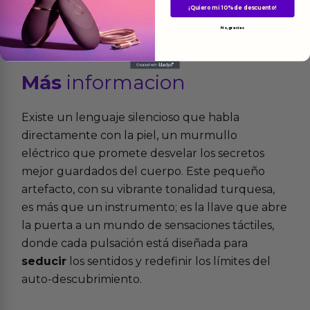
¡Quiero mi 10% de descuento!
No, gracias
Más
informacion
Existe un lenguaje silencioso que habla
directamente con la piel, un murmullo
eléctrico que promete desvelar los secretos
mejor guardados del cuerpo. Este pequeño
artefacto, con su vibrante tonalidad turquesa,
es más que un instrumento; es la llave que abre
la puerta a un mundo de sensaciones táctiles,
donde cada pulsación está diseñada para
seducir
los sentidos y redefinir los límites del
auto-descubrimiento.