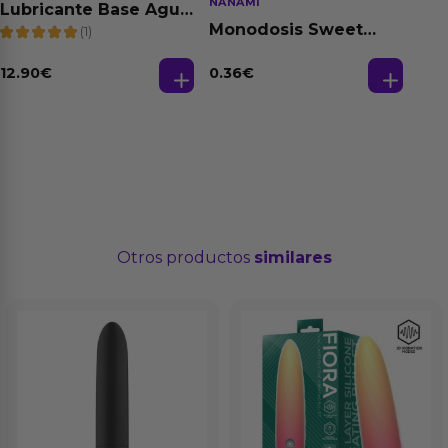
NANAMI
Lubricante Base Agua
100% Natural 125 ml
Monodosis Sweet
(1)
Strawberry - Fresa
Base Agua 4 ml
12.90
€
0.36
€
Otros productos
similares