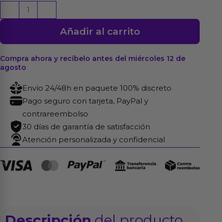
Ultra
-
+
Power
Añadir al carrito
Bullet
8
Bala
Compra ahora y recíbelo antes del miércoles 12 de
agosto
Vibradora
con
Envío 24/48h en paquete 100% discreto
APP
Pago seguro con tarjeta, PayPal y
Turquoise
contrareembolso
cantidad
30 días de garantía de satisfacción
Atención personalizada y confidencial
Descripción
del producto