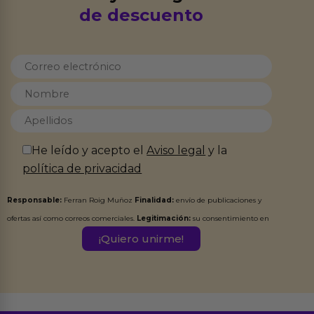
de descuento
He leído y acepto el
Aviso legal
y la
política de privacidad
Responsable:
Ferran Roig Muñoz
Finalidad:
envío de publicaciones y
ofertas así como correos comerciales.
Legitimación:
su consentimiento en
este formulario.
Destinatarios:
Ferran Roig Muñoz. Podrás ejercer tus
Derechos de Acceso, Rectificación, Limitación, Oposición o Supresión de los
datos en el correo hola@erotiks.es. Para más información consulta nuestro
Aviso legal
Política de Privacidad
y nuestra
.