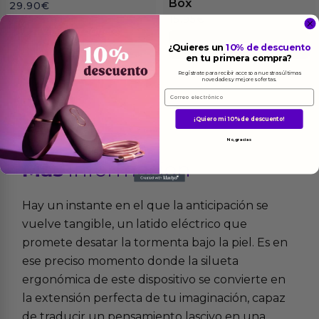
Box
29.90
€
15.95
€
Ver el producto
Ver el producto
¿Quieres un
10% de descuento
en tu primera compra?
Regístrate para recibir acceso a nuestras últimas
novedades y mejores ofertas.
Email
¡Quiero mi 10% de descuento!
No, gracias
Más
informacion
Hay un instante en el que la anticipación se
vuelve tangible, un latido eléctrico que
promete desatar la tormenta bajo la piel. Es en
ese preciso momento donde la silueta
ergonómica de este dispositivo se convierte en
la extensión perfecta de tu imaginación, capaz
de traducir un pensamiento lascivo en una