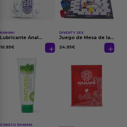
NANAMI
DIVERTY SEX
Lubricante Anal
Juego de Mesa de las
Relajante Extra
Fantasias
Dilatación Base Agua
10.95
€
24.95
€
150 ml
COBECO PHARMA