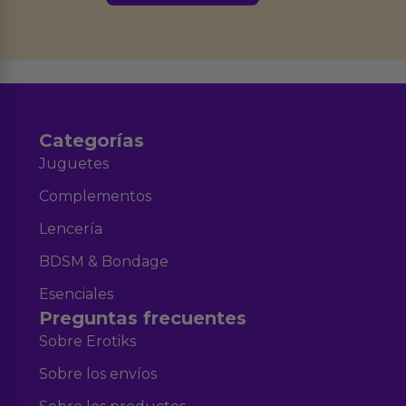
Derechos de Acceso, Rectificación, Limitación, Oposición o Supresión de los
datos en el correo hola@erotiks.es. Para más información consulta nuestro
Aviso legal
Política de Privacidad
y nuestra
.
Categorías
Juguetes
Complementos
Lencería
BDSM & Bondage
Esenciales
Preguntas frecuentes
Sobre Erotiks
Sobre los envíos