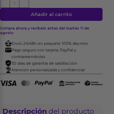
Vela
-
+
Forma
Añadir al carrito
de
Pene
Fuscia
Compra ahora y recíbelo antes del martes 11 de
agosto
cantidad
Envío 24/48h en paquete 100% discreto
Pago seguro con tarjeta, PayPal y
contrareembolso
30 días de garantía de satisfacción
Atención personalizada y confidencial
Descripción
del producto