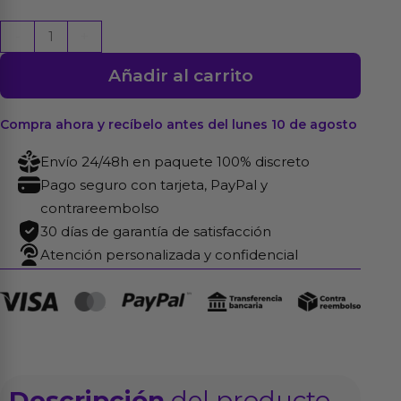
Venus-
-
+
X
Añadir al carrito
Wonder
Ball
Masturbador
Compra ahora y recíbelo antes del lunes 10 de agosto
Masculino
Envío 24/48h en paquete 100% discreto
cantidad
Pago seguro con tarjeta, PayPal y
contrareembolso
30 días de garantía de satisfacción
Atención personalizada y confidencial
Descripción
del producto