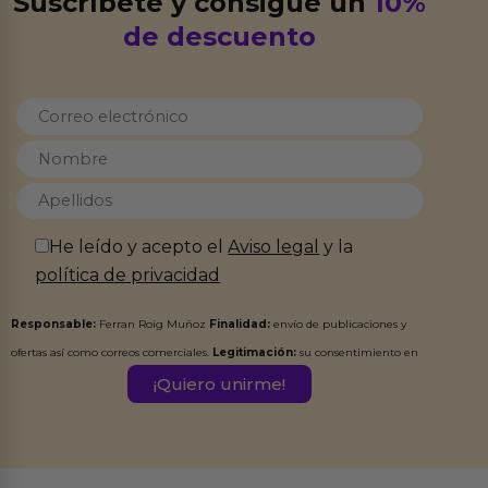
Suscríbete y consigue un
10%
de descuento
He leído y acepto el
Aviso legal
y la
política de privacidad
Responsable:
Ferran Roig Muñoz
Finalidad:
envío de publicaciones y
ofertas así como correos comerciales.
Legitimación:
su consentimiento en
este formulario.
Destinatarios:
Ferran Roig Muñoz. Podrás ejercer tus
Derechos de Acceso, Rectificación, Limitación, Oposición o Supresión de los
datos en el correo hola@erotiks.es. Para más información consulta nuestro
Aviso legal
Política de Privacidad
y nuestra
.