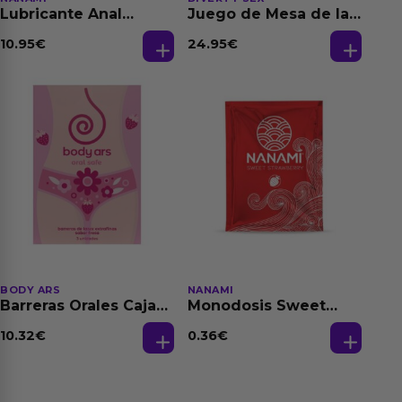
Lubricante Anal
Juego de Mesa de las
Relajante Extra
Fantasias
Dilatación Base Agua
10.95
€
24.95
€
150 ml
BODY ARS
NANAMI
Barreras Orales Caja
Monodosis Sweet
de 3 Ud
Strawberry - Fresa
Base Agua 4 ml
10.32
€
0.36
€