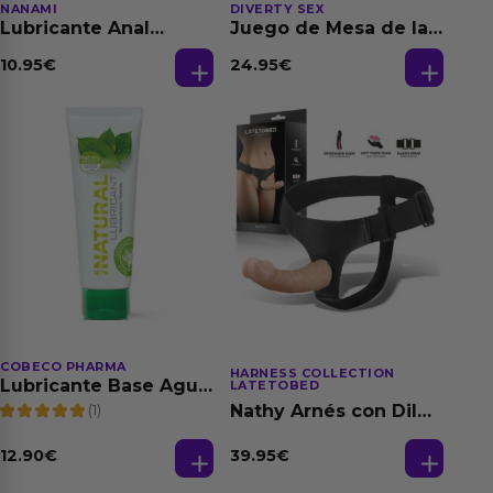
NANAMI
DIVERTY SEX
Lubricante Anal
Juego de Mesa de las
Relajante Extra
Fantasias
Dilatación Base Agua
10.95
€
24.95
€
150 ml
COBECO PHARMA
HARNESS COLLECTION
Lubricante Base Agua
LATETOBED
100% Natural 125 ml
(1)
Nathy Arnés con Dildo
Desmontable
39.95
€
12.90
€