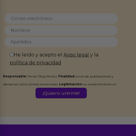
He leído y acepto el
Aviso legal
y la
política de privacidad
Responsable:
Ferran Roig Muñoz
Finalidad:
envío de publicaciones y
ofertas así como correos comerciales.
Legitimación:
su consentimiento en
este formulario.
Destinatarios:
Ferran Roig Muñoz. Podrás ejercer tus
Derechos de Acceso, Rectificación, Limitación, Oposición o Supresión de los
datos en el correo hola@erotiks.es. Para más información consulta nuestro
Aviso legal
Política de Privacidad
y nuestra
.