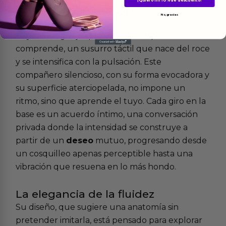
¡Quiero mi 10% de descuento!
Más
informacion
No, gracias
Hay un lenguaje que solo el cuerpo
comprende, un susurro táctil que nace del roce
y se intensifica con la pulsación. Este
compañero silencioso, con su forma evocadora y
su superficie aterciopelada, no impone un
ritmo, sino que aprende el tuyo. Cada giro en la
base es un acuerdo íntimo, una conversación
privada donde la intensidad se construye a
partir de un
deseo
mutuo, progresando desde
un cosquilleo apenas perceptible hasta una
vibración que resuena en lo más hondo.
La elegancia de la fluidez
Su diseño, que sugiere una anatomía sin
pretender imitarla, está pensado para explorar