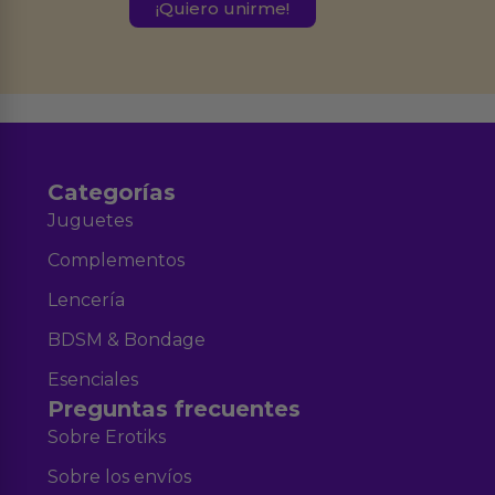
este formulario.
Destinatarios:
Ferran Roig Muñoz. Podrás ejercer tus
Derechos de Acceso, Rectificación, Limitación, Oposición o Supresión de los
datos en el correo hola@erotiks.es. Para más información consulta nuestro
Aviso legal
Política de Privacidad
y nuestra
.
Categorías
Juguetes
Complementos
Lencería
BDSM & Bondage
Esenciales
Preguntas frecuentes
Sobre Erotiks
Sobre los envíos