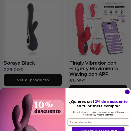
Soraya Black
Tingly Vibrador con
Finger y Movimiento
229.00
€
Waving con APP
Ver el producto
83.95
€
Ver el producto
¿Quieres un
10% de descuento
en tu primera compra?
Regístrate para recibir acceso a nuestras últimas
novedades y mejores ofertas.
Email