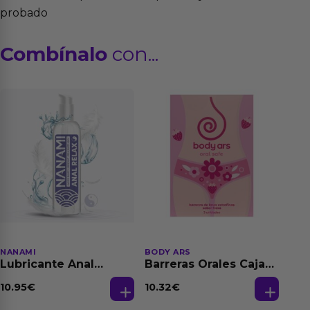
probado
Combínalo
con...
NANAMI
BODY ARS
Lubricante Anal
Barreras Orales Caja
Relajante Extra
de 3 Ud
Dilatación Base Agua
10.95
€
10.32
€
150 ml