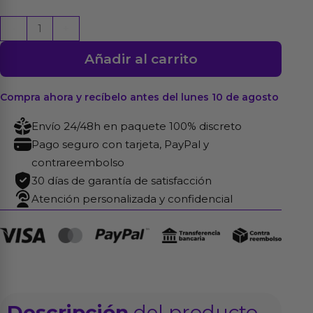
Vibrador
-
+
Multi
Añadir al carrito
Velocidad
17.5
cm
Compra ahora y recíbelo antes del lunes 10 de agosto
Natural
Envío 24/48h en paquete 100% discreto
cantidad
Pago seguro con tarjeta, PayPal y
contrareembolso
30 días de garantía de satisfacción
Atención personalizada y confidencial
Descripción
del producto