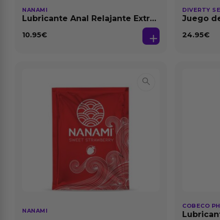
NANAMI
DIVERTY S
Lubricante Anal Relajante Extra
Juego de
Dilatación Base Agua 150 ml
10.95
€
24.95
€
COBECO P
NANAMI
Lubrican