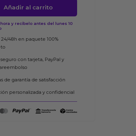
ante
Añadir al carrito
ora y recíbelo antes del lunes 10
o
 24/48h en paquete 100%
eto
d
seguro con tarjeta, PayPal y
rareembolso
as de garantía de satisfacción
ión personalizada y confidencial