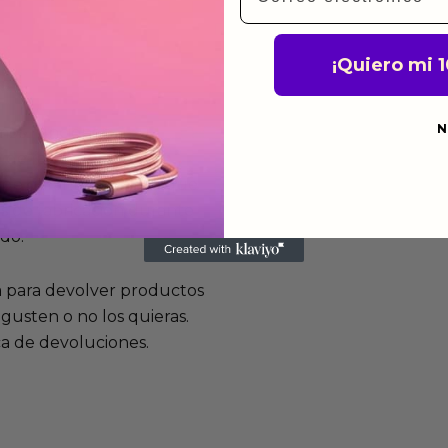
¡Quiero mi 
N
mos funcionan
de fabricación te lo
de garantía significa que
s de fabricación durante
ido.
a para devolver productos
gusten o no los quieras.
ca de devoluciones.