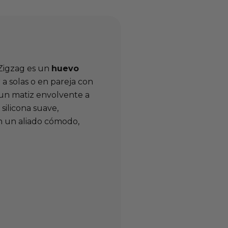
 Zigzag es un
huevo
a solas o en pareja con
n matiz envolvente a
silicona suave,
n un aliado cómodo,