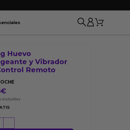
Carrito
r BDSM & Bondage
Abrir Esenciales
senciales
ag Huevo
ageante y Vibrador
Control Remoto
NOCHE
5
€
 incluídos
ATIS
+