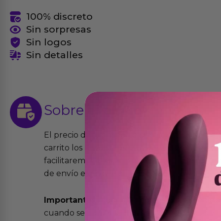
100% discreto
Sin sorpresas
Sin logos
Sin detalles
Sobre el
envío
El precio del transporte se calcula de forma
carrito los productos que desees comprar y la
facilitaremos el precio exacto del transport
de envío elegida y el modo.
Importante:
Todos los pedidos son expedidos
cuando se cursen antes de las 13:00 horas y e