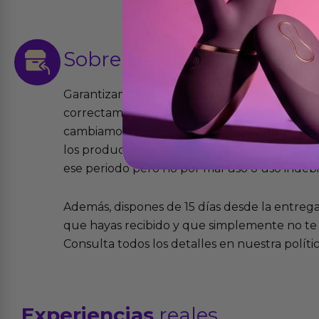
Sobre las
devoluciones
Garantizamos que los productos que vende
correctamente y que si tienen algún defecto 
cambiamos sin costo alguno. La ley de 2 años 
los productos tienen garantía contra defecto
ese periodo pero no por mal uso o uso indeb
Además, dispones de 15 días desde la entreg
que hayas recibido y que simplemente no te 
Consulta todos los detalles en nuestra políti
Experiencias
reales