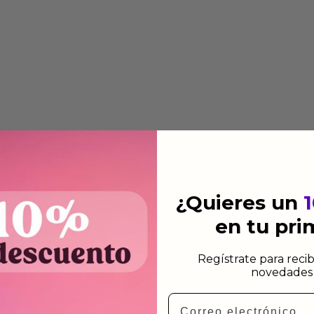
 automática añadiendo al
¿Quieres un
 dirección de envio. Te
en tu pr
e dependiendo de la agencia
Regístrate para recib
novedades 
 el mismo dia siempre y
Email
n días laborables.