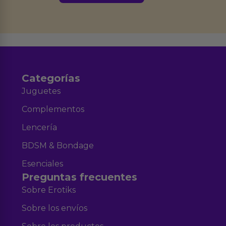
Derechos de Acceso, Rectificación, Limitación, Oposición o Supresión de los
datos en el correo hola@erotiks.es. Para más información consulta nuestro
Aviso legal
Política de Privacidad
y nuestra
.
Categorías
Juguetes
Complementos
Lencería
BDSM & Bondage
Esenciales
Preguntas frecuentes
Sobre Erotiks
Sobre los envíos