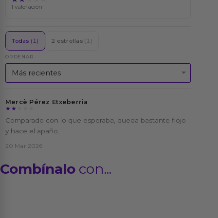
1 valoración
Todas
(1)
2 estrellas
(1)
ORDENAR
Mercè Pérez Etxeberria
★★★★★
★★★★★
Comparado con lo que esperaba, queda bastante flojo
y hace el apaño.
20 Mar 2026
Combínalo
con...