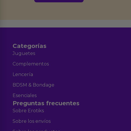
Derechos de Acceso, Rectificación, Limitación, Oposición o Supresión de los
datos en el correo hola@erotiks.es. Para más información consulta nuestro
Aviso legal
Política de Privacidad
y nuestra
.
Categorías
Juguetes
Complementos
Lencería
BDSM & Bondage
Esenciales
Preguntas frecuentes
Sobre Erotiks
Sobre los envíos