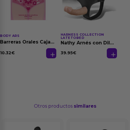
HARNESS COLLECTION
BODY ARS
LATETOBED
Barreras Orales Caja
Nathy Arnés con Dildo
de 3 Ud
Desmontable
10.32
€
39.95
€
Otros productos
similares