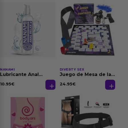
NANAMI
DIVERTY SEX
Lubricante Anal
Juego de Mesa de las
Relajante Extra
Fantasias
Dilatación Base Agua
10.95
€
24.95
€
150 ml