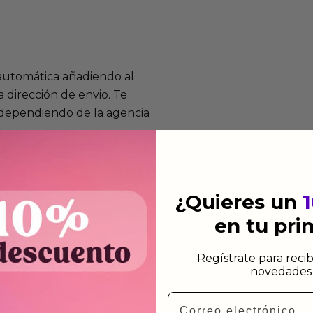
 automática añadiendo al
 dirección de envio. Te
e dependiendo de la agencia
 el mismo dia siempre y
n días laborables.
¿Quieres un
en tu pr
Regístrate para recib
novedades 
mos funcionan
Email
de fabricación te lo