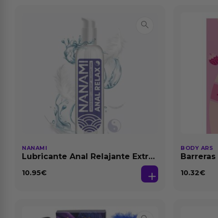
NANAMI
BODY ARS
Lubricante Anal Relajante Extra
Barreras
Dilatación Base Agua 150 ml
10.95
€
10.32
€