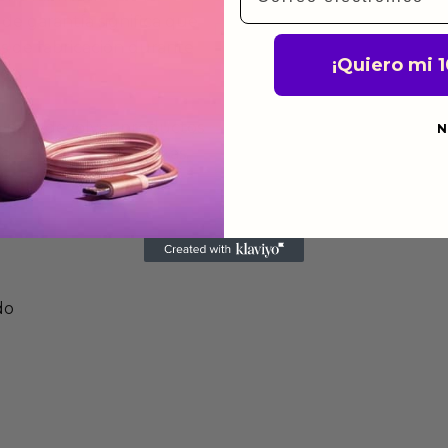
de garantía significa que
s de fabricación durante
¡Quiero mi 
ido.
a para devolver productos
N
gusten o no los quieras.
ca de devoluciones.
do