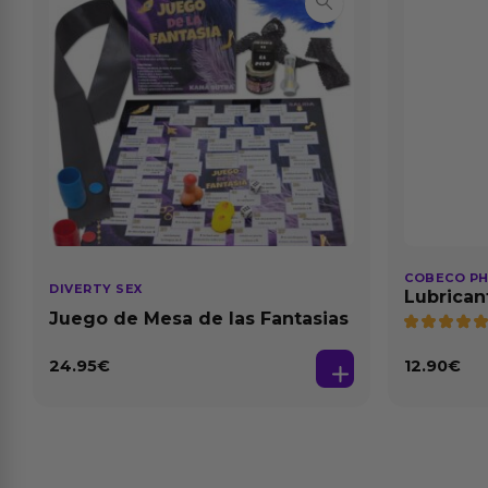
COBECO P
DIVERTY SEX
Lubrican
Natural 1
Juego de Mesa de las Fantasias
24.95
€
12.90
€