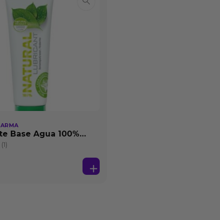
HARMA
te Base Agua 100%
25 ml
(1)