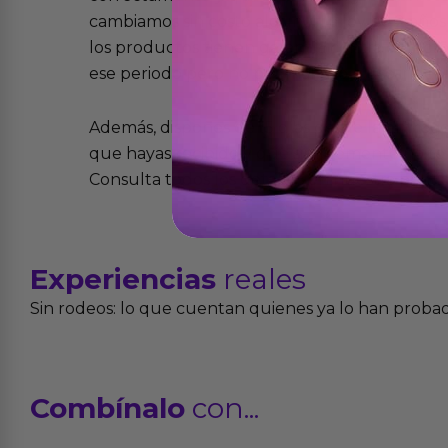
cambiamos sin costo alguno. La ley de 2 años 
los productos tienen garantía contra defecto
ese periodo pero no por mal uso o uso indeb
Además, dispones de 15 días desde la entreg
que hayas recibido y que simplemente no te 
Consulta todos los detalles en nuestra políti
Experiencias
reales
Sin rodeos: lo que cuentan quienes ya lo han proba
Combínalo
con...