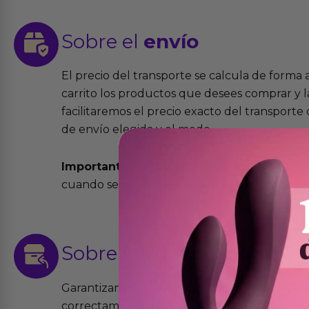
Sobre el
envío
El precio del transporte se calcula de forma
carrito los productos que desees comprar y la
facilitaremos el precio exacto del transport
de envío elegida y el modo.
Importante:
Todos los pedidos son expedidos
cuando se cursen antes de las 13:00 horas y e
Sobre las
devoluciones
Garantizamos que los productos que vende
correctamente y que si tienen algún defecto 