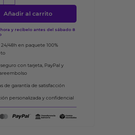
Añadir al carrito
hora y recíbelo antes del sábado 8
o
 24/48h en paquete 100%
eto
seguro con tarjeta, PayPal y
d
rareembolso
as de garantía de satisfacción
ión personalizada y confidencial