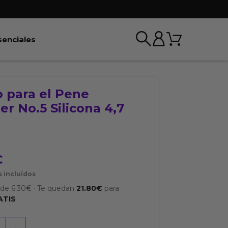
Carrito
r BDSM & Bondage
Abrir Esenciales
senciales
o para el Pene
er No.5 Silicona 4,7
€
 incluídos
sde
6.30
€
·
Te quedan
21.80
€
para
ATIS
+