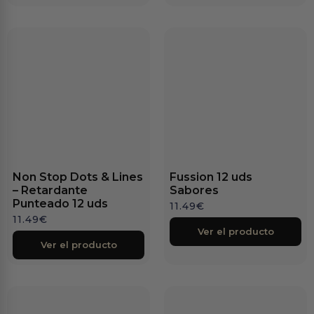
en tu primera compra?
Regístrate para recibir acceso a nuestras últimas
novedades y mejores ofertas.
Email
¡Quiero mi 10% de descuento!
No, gracias
Non Stop Dots & Lines
Fussion 12 uds
– Retardante
Sabores
Punteado 12 uds
11.49
€
11.49
€
Ver el producto
Ver el producto