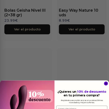
Bolas Geisha Nivel III
Easy Way Nature 10
(2×38 gr)
uds
23.99
€
8.99
€
Ver el producto
Ver el producto
Finissimo Original
Finissimo Original
Original 12 uds
Original 24 uds