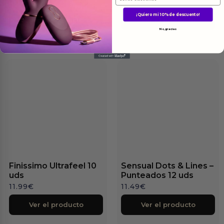
10.49
€
15.99
€
Ver el producto
Ver el producto
Finissimo Ultrafeel 10
Sensual Dots & Lines –
uds
Punteados 12 uds
11.99
€
11.49
€
Ver el producto
Ver el producto
¿Quieres un
10% de descuent